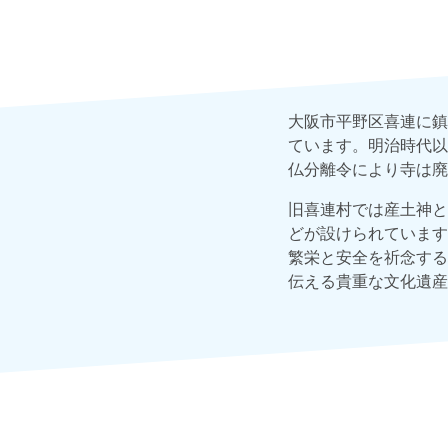
大阪市平野区喜連に鎮
ています。明治時代以
仏分離令により寺は廃
旧喜連村では産土神と
どが設けられています
繁栄と安全を祈念する
伝える貴重な文化遺産