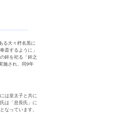
ある大々杼名黒に
奉斎するように」
の鉾を祀る「鉾之
実施され、同9年
には皇太子と共に
氏は「息長氏」に
となっています。