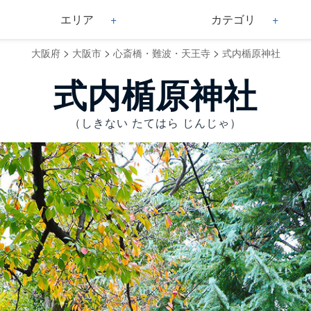
エリア
カテゴリ
>
>
>
大阪府
大阪市
心斎橋・難波・天王寺
式内楯原神社
式内楯原神社
（しきない たてはら じんじゃ）