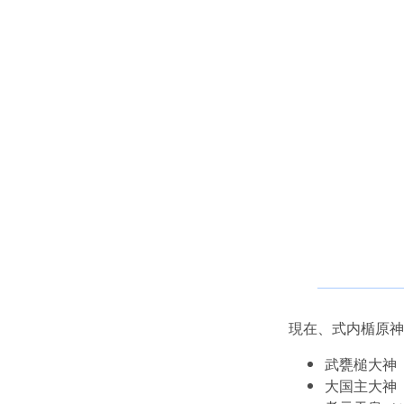
現在、式内楯原神
武甕槌大神
大国主大神