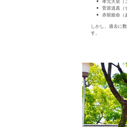
孝元天皇（
菅原道真（
赤留姫命（
しかし、過去に数
す。