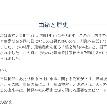
由緒と歴史
建は崇神天皇6年（紀元前91年）に遡ります。この時、国造で
と建甕槌命を同じ殿に祀るのは畏れ多いので、別殿を造営して
ました。その結果、建甕槌命を祀る「楯之御前神社」と、国平
されました。この時に行われた鎮座祭は崇神天皇7年9月2日に
られました。
わり
三韓征伐にあたり楯原神社に軍事に関する託宣が下り、帰国後
た。その際、皇后の命により「楯原神宮」と改称され、大々杼
この出来事は、楯原神社の歴史に深く関わる重要なエピソード
の歴史