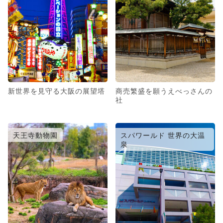
新世界を見守る大阪の展望塔
商売繁盛を願うえべっさんの
社
天王寺動物園
スパワールド 世界の大温
泉