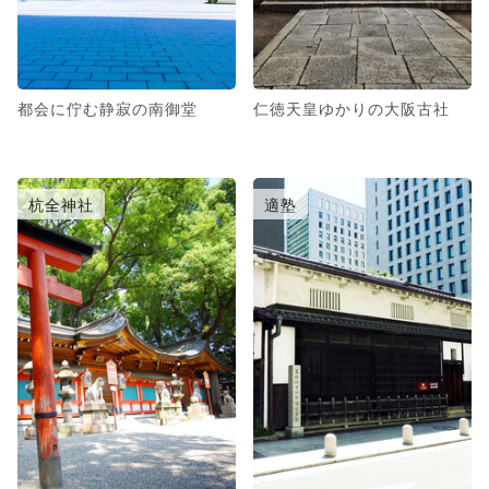
都会に佇む静寂の南御堂
仁徳天皇ゆかりの大阪古社
杭全神社
適塾