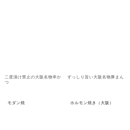
二度漬け禁止の大阪名物串か
ずっしり旨い大阪名物豚まん
つ
モダン焼
ホルモン焼き（大阪）