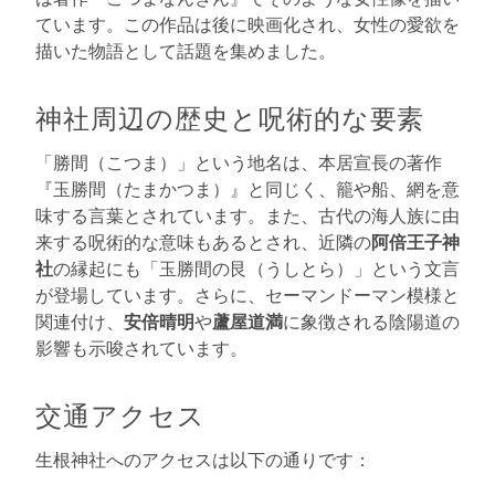
ています。この作品は後に映画化され、女性の愛欲を
描いた物語として話題を集めました。
神社周辺の歴史と呪術的な要素
「勝間（こつま）」という地名は、本居宣長の著作
『玉勝間（たまかつま）』と同じく、籠や船、網を意
味する言葉とされています。また、古代の海人族に由
来する呪術的な意味もあるとされ、近隣の
阿倍王子神
社
の縁起にも「玉勝間の艮（うしとら）」という文言
が登場しています。さらに、セーマンドーマン模様と
関連付け、
安倍晴明
や
蘆屋道満
に象徴される陰陽道の
影響も示唆されています。
交通アクセス
生根神社へのアクセスは以下の通りです：