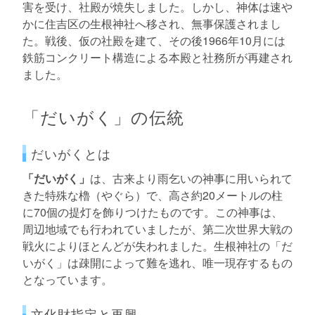
害を受け、社殿が焼失しました。しかし、神体は速や
かに住吉区の生根神社へ移され、無事保護されまし
た。戦後、仮の社殿を建て、その後1966年10月には
鉄筋コンクリート構造による本殿と社務所が再建され
ました。
「だいがく」の伝統
だいがくとは
「だいがく」
は、古来より雨乞いの神事に用いられて
きた特殊な櫓（やぐら）で、高さ約20メートルの柱
に70個の提灯を飾りつけたものです。この神事は、
周辺地域でも行われていましたが、第二次世界大戦の
戦火によりほとんどが失われました。生根神社の「だ
いがく」は疎開によって難を逃れ、唯一現存するもの
となっています。
文化財指定と再興