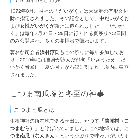
1972年3月、神社の「だいがく」は大阪府の有形文化
財に指定されました。その記念として、
中だいがく
お
よび
女性だいがく
が新たに造られました。「だいが
く」は毎年7月24日・25日に行われる夏祭りの2日間
のみ公開され、多くの参拝者で賑わいます。
著名な司会者
浜村淳
氏もこの祭りに毎年参加してお
り、2010年には自身が詠んだ俳句「いざうたえ だ
いがく音頭に 夏の月」が石碑に刻まれ、境内に建立
されました。
こつま南瓜塚と冬至の神事
こつま南瓜とは
生根神社の所在地である玉出は、かつて
「勝間村（こ
つまむら）」
と呼ばれていました。この地域では、
こ
つま南瓜（なんきん）
という小ぶりで味わい深いカボ