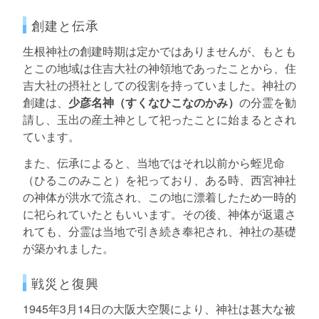
創建と伝承
生根神社の創建時期は定かではありませんが、もとも
とこの地域は住吉大社の神領地であったことから、住
吉大社の摂社としての役割を持っていました。神社の
創建は、
少彦名神（すくなひこなのかみ）
の分霊を勧
請し、玉出の産土神として祀ったことに始まるとされ
ています。
また、伝承によると、当地ではそれ以前から蛭児命
（ひるこのみこと）を祀っており、ある時、西宮神社
の神体が洪水で流され、この地に漂着したため一時的
に祀られていたともいいます。その後、神体が返還さ
れても、分霊は当地で引き続き奉祀され、神社の基礎
が築かれました。
戦災と復興
1945年3月14日の大阪大空襲により、神社は甚大な被