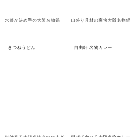
水菜が決め手の大阪名物鍋
山盛り具材の豪快大阪名物鍋
きつねうどん
自由軒 名物カレー
出汁香る大阪名物きつねうど
混ぜて食べる大阪名物カレー