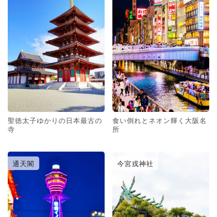
聖徳太子ゆかりの日本最古の
食い倒れとネオン輝く大阪名
寺
所
通天閣
今宮戎神社