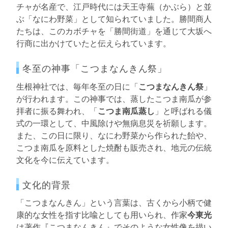
チャが名産で、江戸時代には天王寺蕪（かぶら）と並
ぶ「なにわ野菜」として知られていました。勝間商人
たちは、このカボチャを「勝間街道」を通じて大坂へ
行商に出かけていたと伝えられています。
冬至の神事「こつまなんきん祭」
生根神社では、毎年冬至の日に「
こつまなんきん祭
」
が行われます。この神事では、蒸したこつま南瓜が参
拝者に振る舞われ、「
こつま南瓜蒸し
」と呼ばれる儀
式の一環として、中風除けや無病息災を祈願します。
また、この日に限り、なにわ野菜から作られた飴や、
こつま南瓜を原料とした焼酎も販売され、地元の伝統
文化を今に伝えています。
文化的背景
「こつまなんきん」という言葉は、古くから小柄で健
康的な女性を指す比喩としても用いられ、作家
今東光
は著作『こつまなんきん』でそのような女性像を描い