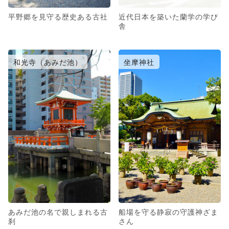
平野郷を見守る歴史ある古社
近代日本を築いた蘭学の学び
舎
和光寺（あみだ池）
坐摩神社
あみだ池の名で親しまれる古
船場を守る静寂の守護神ざま
刹
さん