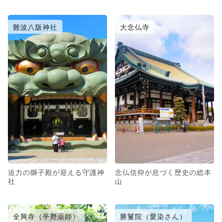
難波八阪神社
大念仏寺
迫力の獅子殿が迎える守護神
念仏信仰が息づく歴史の総本
社
山
全興寺（平野薬師）
勝鬘院（愛染さん）