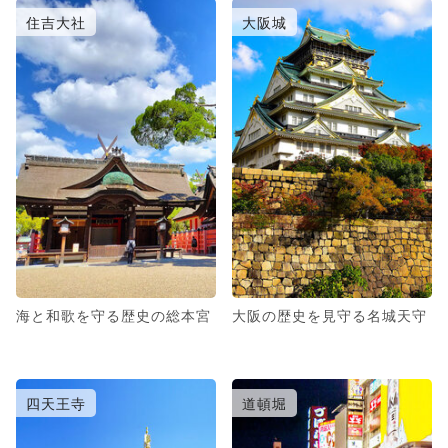
住吉大社
大阪城
海と和歌を守る歴史の総本宮
大阪の歴史を見守る名城天守
四天王寺
道頓堀