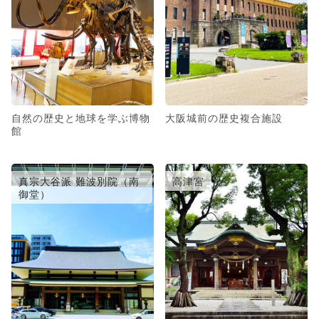
自然の歴史と地球を学ぶ博物
大阪城前の歴史複合施設
館
真宗大谷派 難波別院（南
高津宮
御堂）