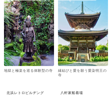
地獄と極楽を巡る体験型の寺
縁結びと愛を願う愛染明王の
寺
北浜レトロビルヂング
八軒家船着場