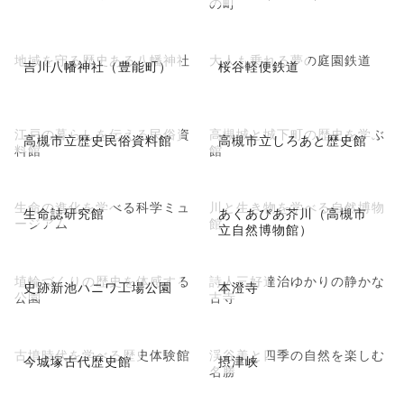
の町
地域を守る歴史ある八幡神社
大人も乗れる夢の庭園鉄道
吉川八幡神社（豊能町）
桜谷軽便鉄道
江戸の暮らしを伝える民俗資
高槻城と城下町の歴史を学ぶ
高槻市立歴史民俗資料館
高槻市立しろあと歴史館
料館
館
生命の進化を学べる科学ミュ
川と生き物を学べる自然博物
生命誌研究館
あくあぴあ芥川（高槻市
ージアム
館
立自然博物館）
埴輪づくりの歴史を体感する
詩人三好達治ゆかりの静かな
史跡新池ハニワ工場公園
本澄寺
公園
古寺
古墳時代を学べる歴史体験館
渓谷美と四季の自然を楽しむ
今城塚古代歴史館
摂津峡
名勝