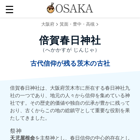
☰
>
>
大阪府
箕面・豊中・高槻
倍賀春日神社
（へかかすが じんじゃ）
古代信仰が残る茨木の古社
倍賀春日神社は、大阪府茨木市に所在する春日神社九
社の一つであり、地元の人々から信仰を集めている神
社です。その歴史的価値や独自の伝承が豊かに残って
おり、古くからこの地の総鎮守として重要な役割を果
たしてきました。
祭神
天児屋根命
を主祭神とし、春日信仰の中心的存在とし