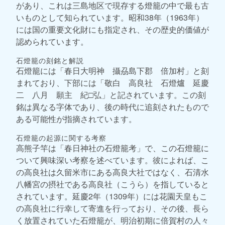
があり、これは三島地区で現存する燈籠の中で最も古
いものとして知られています。昭和38年（1963年）
には国の重要文化財にも指定され、その歴史的価値が
認められています。
石燈籠の刻銘と解説
石燈籠には「春日大明神 攝刕島下郡 倍加村」と刻
まれており、下部には「敬白 高良社 石燈爐 延慶
二 八月 願主 紀□弘」と記されています。この刻
銘は異なる字体であり、後の時代に追刻されたもので
ある可能性が指摘されています。
石燈籠の起源に関する考察
高熊子竿は「春日神社の石燈籠考」で、この石燈籠に
ついて興味深い考察を述べています。彼によれば、こ
の高良社は久留米市にある高良大社ではなく、石清水
八幡宮の摂社である高良社（こうら）を指していると
されています。延慶2年（1309年）には花園天皇もこ
の高良社に行幸して寄進を行っており、その後、長ら
く放置されていた石燈籠が、明治初期に倍賀村の人々