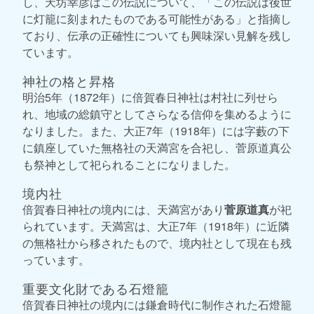
し、天坊幸彦はこの伝説について、「この伝説は後世
に灯籠に刻まれたものである可能性がある」と指摘し
ており、伝承の正確性についても興味深い見解を残し
ています。
神社の格と昇格
明治5年（1872年）に倍賀春日神社は村社に列せら
れ、地域の総鎮守としてさらなる信仰を集めるように
なりました。また、大正7年（1918年）には字藪の下
に鎮座していた無格社の天満宮を合祀し、菅原道真公
も祭神として祀られることになりました。
境内社
倍賀春日神社の境内には、天満宮があり
菅原道真
が祀
られています。天満宮は、大正7年（1918年）に近隣
の無格社から移されたもので、境内社として現在も残
っています。
重要文化財である石燈籠
倍賀春日神社の境内には鎌倉時代に制作された石燈籠