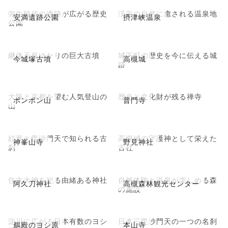
弥生時代の遺跡が広がる歴史
渓谷の自然に癒される温泉地
安満遺跡公園
摂津峡温泉
公園
継体天皇ゆかりの巨大古墳
城下町の歴史を今に伝える城
今城塚古墳
高槻城
跡
大阪と京都を望む人気登山の
歴史と文化財が残る禅寺
ポンポン山
普門寺
山
紅葉と毘沙門天で知られる古
高槻城の守護神として栄えた
神峯山寺
野見神社
刹
古社
住吉大神を祀る由緒ある神社
自然体験と温泉が楽しめる森
阿久刀神社
高槻森林観光センター
の施設
淀川に広がる日本有数のヨシ
日本三毘沙門天の一つの名刹
鵜殿のヨシ原
本山寺