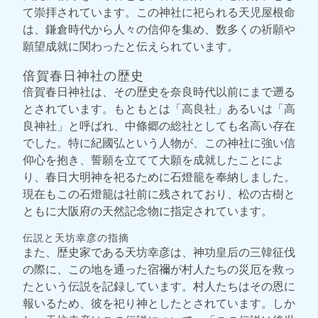
て崇拝されています。この神社に祀られる天児屋根命
は、鎌倉時代から人々の信仰を集め、数多くの祈願や
願望成就に関わったと伝えられています。
倍賀春日神社の歴史
倍賀春日神社は、その歴史を奈良時代以前にまで遡る
とされています。もともとは「高良社」あるいは「高
良神社」と呼ばれ、中條郷の総社としても名高い存在
でした。特に紀國弘という人物が、この神社に強い信
仰心を抱き、誓願を立てて大願を成就したことによ
り、春日大明神を祀るために石燈籠を奉納しました。
現在もこの石燈籠は社前に残されており、松の古樹と
ともに大阪府の天然記念物に指定されています。
伝説と天坊幸彦の指摘
また、歴史家である天坊幸彦は、神功皇后の三韓征伐
の際に、この地を通った宿禰が村人たちの災厄を救っ
たという伝説を記録しています。村人たちはその恩に
報いるため、彼を祀り神としたとされています。しか