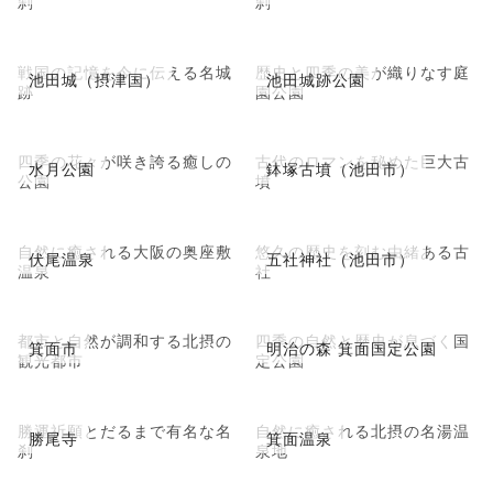
刹
刹
戦国の記憶を今に伝える名城
歴史と四季の美が織りなす庭
池田城（摂津国）
池田城跡公園
跡
園公園
四季の花々が咲き誇る癒しの
古代のロマンを秘めた巨大古
水月公園
鉢塚古墳（池田市）
公園
墳
自然に癒される大阪の奥座敷
悠久の歴史を刻む由緒ある古
伏尾温泉
五社神社（池田市）
温泉
社
都市と自然が調和する北摂の
四季の自然と歴史が息づく国
箕面市
明治の森 箕面国定公園
観光都市
定公園
勝運祈願とだるまで有名な名
自然に癒される北摂の名湯温
勝尾寺
箕面温泉
刹
泉地