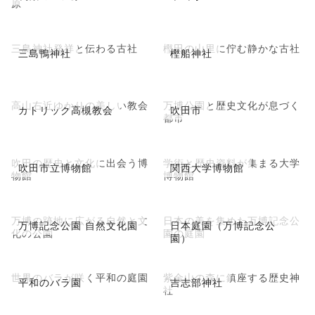
原
三島神社発祥と伝わる古社
樫田の山里に佇む静かな古社
三島鴨神社
樫船神社
高山右近ゆかりの美しい教会
万博公園と歴史文化が息づく
カトリック高槻教会
吹田市
都市
吹田の歴史と文化に出会う博
学術と歴史資料が集まる大学
吹田市立博物館
関西大学博物館
物館
博物館
万博の跡地に広がる自然と文
日本の美を集めた万博記念公
万博記念公園 自然文化園
日本庭園（万博記念公
化の公園
園の庭園
園）
世界のバラが咲く平和の庭園
紫金山の森に鎮座する歴史神
平和のバラ園
吉志部神社
社