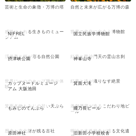
芸術と生命の象徴・万博の塔
自然と未来が広がる万博の森
感性にふれる生きものミュー
世界の文化に出会う博物館
NIFREL
国立民族学博物館
ジアム
渓谷美と桜が彩る自然公園
紅葉と毘沙門天の霊山古刹
摂津峡公園
神峯山寺
世界に一つのカップ麺作り体
紅葉と滝が織りなす絶景
カップヌードルミュージ
箕面大滝
験
アム 大阪池田
箕面名物もみじの甘い天ぷら
老舗酒蔵が造るこだわり地ビ
もみじのてんぷら
國乃長ビール
ール
歴史と文化財が残る古社
明治の木造校舎が残る文化遺
原田神社
旧新田小学校校舎
産