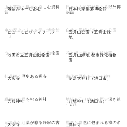
上方落語の世界を楽しむ資料
日本の古民家が集まる野外博
落語みゅーじあむ
日本民家集落博物館
館
物館
車の歴史と未来を学ぶ博物館
自然と展望が楽しめる公園
ヒューモビリティワール
五月山公園（五月山緑
ド
地）
ウォンバットに会える動物園
花と緑に癒される植物園
池田市立五月山動物園
五月山緑地 都市緑化植物
園
牡丹咲く歴史ある禅寺
古代の歴史を伝える神社
大広寺
伊居太神社（池田市）
織物の神様を祀る神社
地域を守り続ける歴史深き鎮
呉服神社
八坂神社（池田市）
守の社
紫陽花と紅葉が彩る静寂の古
歴史と自然に包まれる禅の名
久安寺
佛日寺