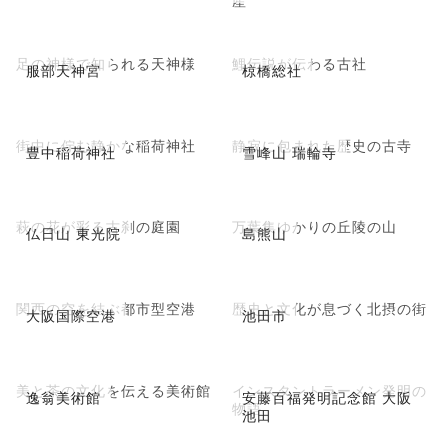
足の神様で知られる天神様
鯉伝説が伝わる古社
服部天神宮
椋橋総社
街中に佇む静かな稲荷神社
静寂に包まれた歴史の古寺
豊中稲荷神社
雪峰山 瑞輪寺
萩の花が彩る古刹の庭園
万葉集ゆかりの丘陵の山
仏日山 東光院
島熊山
関西の空を結ぶ都市型空港
歴史と文化が息づく北摂の街
大阪国際空港
池田市
美と茶の文化を伝える美術館
インスタントラーメン発明の
逸翁美術館
安藤百福発明記念館 大阪
物語
池田