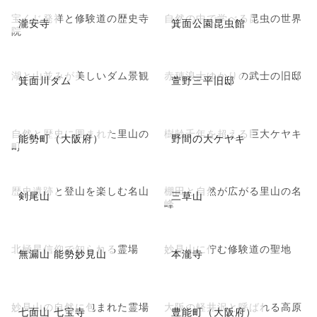
宝くじ発祥と修験道の歴史寺
自然の中で学べる昆虫の世界
瀧安寺
箕面公園昆虫館
院
湖と山並みが美しいダム景観
赤穂浪士ゆかりの武士の旧邸
箕面川ダム
萱野三平旧邸
自然と歴史に囲まれた里山の
樹齢千年を超える巨大ケヤキ
能勢町（大阪府）
野間の大ケヤキ
町
歴史遺跡と登山を楽しむ名山
棚田と自然が広がる里山の名
剣尾山
三草山
峰
北極星信仰で知られる霊場
妙見山に佇む修験道の聖地
無漏山 能勢妙見山
本瀧寺
妙見山の自然に包まれた霊場
大阪の軽井沢と呼ばれる高原
七面山 七宝寺
豊能町（大阪府）