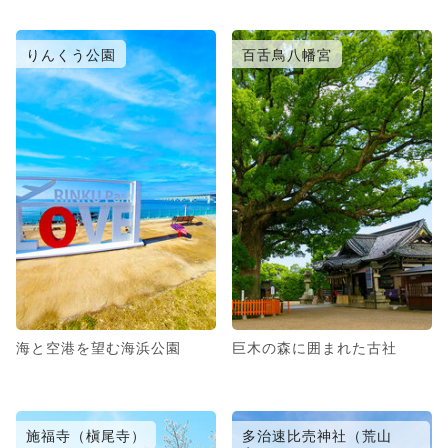
りんくう公園
百舌鳥八幡宮
海と空港を望む海浜公園
巨木の森に囲まれた古社
施福寺（槇尾寺）
多治速比売神社（荒山