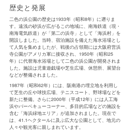
歴史と発展
二色の浜公園の歴史は1933年（昭和8年）に遡りま
す。遠浅の砂浜が広がるこの地域に、南海鉄道（現・
南海電気鉄道）が「第二の浜寺」として「海浜村」を
開設しました。当時、宿泊施設を備えた海水浴場とし
て人気を集めましたが、戦後の占領期には大阪府営浜
寺公園がアメリカ軍に接収され、1950年（昭和25
年）に代替海水浴場として二色の浜公園が開発されま
した。施設は児童遊戯場や芝生広場、休憩所、展望台
などが整備されました。
1987年（昭和62年）には、阪南港の埋立地を利用し
て芝生の丘や球技広場、テニスコート、野球場などを
新たに整備。さらに2000年（平成12年）には人工海
浜やバーベキューコーナー、多目的広場などの施設を
含む「海浜緑地エリア」が追加されました。現在で
は、41.1ヘクタールに及ぶ広大な公園として、地元の
人々や観光客に親しまれています。