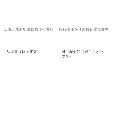
伝説と熊野街道に息づく古社
役行者ゆかりの観音霊場古刹
法道寺（鉢ヶ峯寺）
田尻歴史館（愛らんどハ
ウス）