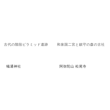
古代の階段ピラミッド遺跡
和泉国二宮と鎮守の森の古社
蟻通神社
阿弥陀山 松尾寺