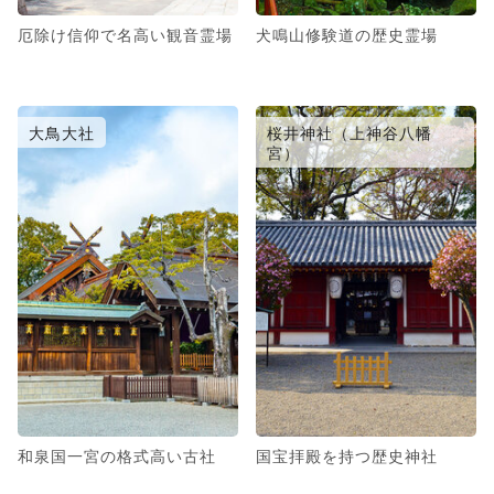
厄除け信仰で名高い観音霊場
犬鳴山修験道の歴史霊場
大鳥大社
桜井神社（上神谷八幡
宮）
和泉国一宮の格式高い古社
国宝拝殿を持つ歴史神社