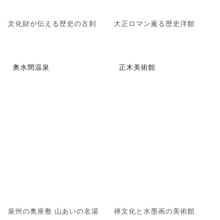
文化財が伝える歴史の古刹
大正ロマン薫る歴史洋館
奥水間温泉
正木美術館
泉州の奥座敷 山あいの名湯
禅文化と水墨画の美術館