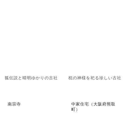
狐伝説と晴明ゆかりの古社
枕の神様を祀る珍しい古社
南宗寺
中家住宅（大阪府熊取
町）