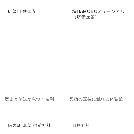
広普山 妙国寺
堺HAMONOミュージアム
（堺伝匠館）
歴史と伝説が息づく名刹
刃物の匠技に触れる体験館
信太森 葛葉 稲荷神社
日根神社