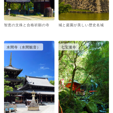
智恵の文殊と合格祈願の寺
城と庭園が美しい歴史名城
水間寺（水間観音）
七宝瀧寺