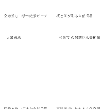
空港望む白砂の絶景ビーチ
桜と蛍が彩る自然渓谷
大泉緑地
和泉市 久保惣記念美術館
四季と遊ぶ広大な自然公園
東洋美術に触れる文化空間