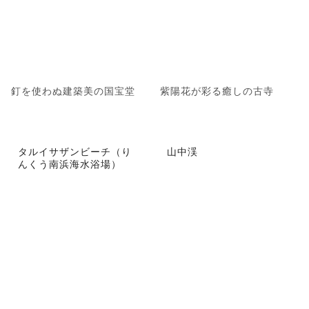
釘を使わぬ建築美の国宝堂
紫陽花が彩る癒しの古寺
タルイサザンビーチ（り
山中渓
んくう南浜海水浴場）