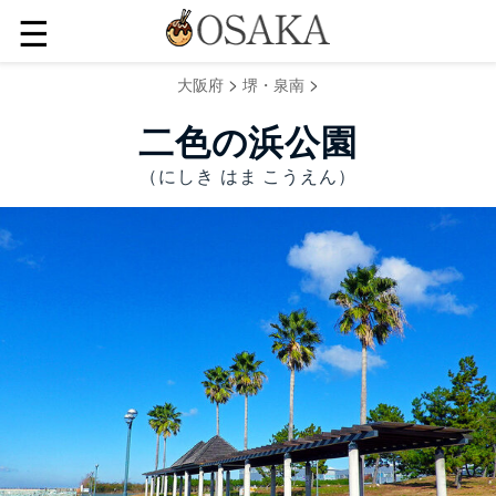
☰
>
>
大阪府
堺・泉南
二色の浜公園
（にしき はま こうえん）