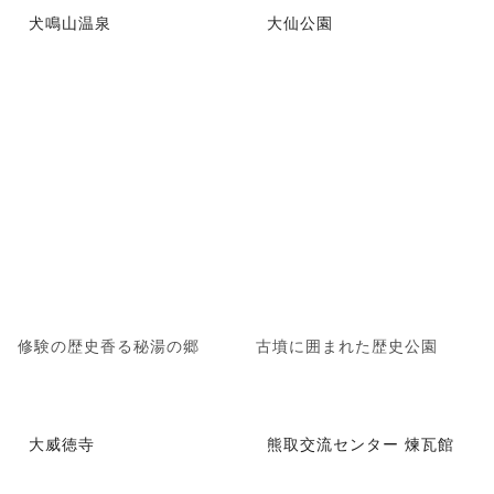
犬鳴山温泉
大仙公園
修験の歴史香る秘湯の郷
古墳に囲まれた歴史公園
大威徳寺
熊取交流センター 煉瓦館