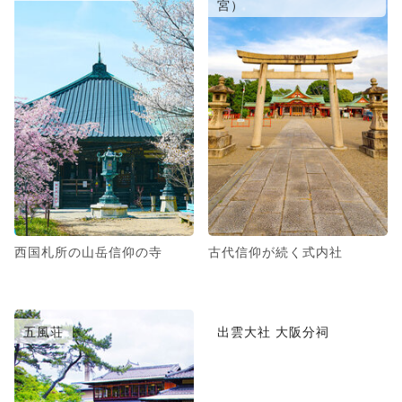
宮）
西国札所の山岳信仰の寺
古代信仰が続く式内社
五風荘
出雲大社 大阪分祠