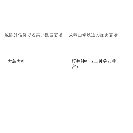
厄除け信仰で名高い観音霊場
犬鳴山修験道の歴史霊場
大鳥大社
桜井神社（上神谷八幡
宮）