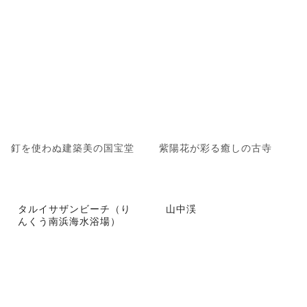
釘を使わぬ建築美の国宝堂
紫陽花が彩る癒しの古寺
タルイサザンビーチ（り
山中渓
んくう南浜海水浴場）