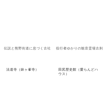
伝説と熊野街道に息づく古社
役行者ゆかりの観音霊場古刹
法道寺（鉢ヶ峯寺）
田尻歴史館（愛らんどハ
ウス）