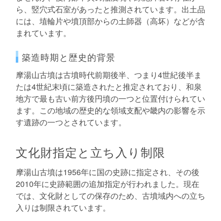
ら、竪穴式石室があったと推測されています。出土品
には、埴輪片や墳頂部からの土師器（高坏）などが含
まれています。
築造時期と歴史的背景
摩湯山古墳は古墳時代前期後半、つまり4世紀後半ま
たは4世紀末頃に築造されたと推定されており、和泉
地方で最も古い前方後円墳の一つと位置付けられてい
ます。この地域の歴史的な領域支配や畿内の影響を示
す遺跡の一つとされています。
文化財指定と立ち入り制限
摩湯山古墳は1956年に国の史跡に指定され、その後
2010年に史跡範囲の追加指定が行われました。現在
では、文化財としての保存のため、古墳域内への立ち
入りは制限されています。