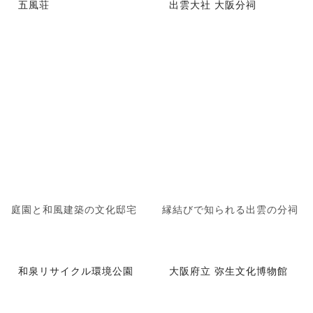
五風荘
出雲大社 大阪分祠
庭園と和風建築の文化邸宅
縁結びで知られる出雲の分祠
和泉リサイクル環境公園
大阪府立 弥生文化博物館