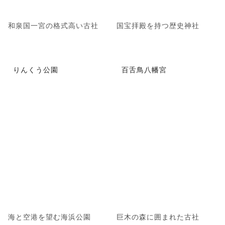
和泉国一宮の格式高い古社
国宝拝殿を持つ歴史神社
りんくう公園
百舌鳥八幡宮
海と空港を望む海浜公園
巨木の森に囲まれた古社