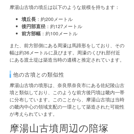
摩湯山古墳の墳丘は以下のような規模を持ちます：
墳丘長
：約200メートル
後円部直径
：約127メートル
前方部幅
：約100メートル
また、前方部側にある周濠は馬蹄形をしており、その
幅は約36メートルに及びます。周濠のくびれ部付近
にある渡土堤は築造当時の遺構と推定されています。
他の古墳との類似性
摩湯山古墳の墳形は、奈良県奈良市にある佐紀陵山古
墳と類似しており、このような前方後円墳は畿内一帯
に分布しています。このことから、摩湯山古墳は当時
の畿内中心の領域支配の一環として築造された可能性
が考えられています。
摩湯山古墳周辺の陪塚