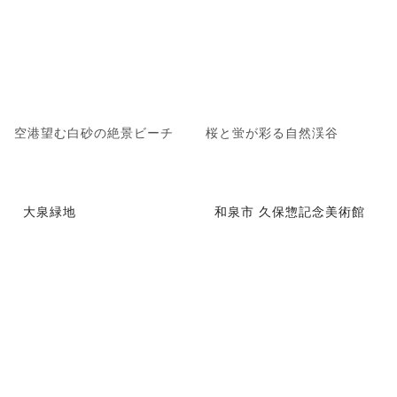
空港望む白砂の絶景ビーチ
桜と蛍が彩る自然渓谷
大泉緑地
和泉市 久保惣記念美術館