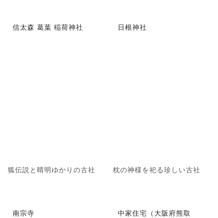
信太森 葛葉 稲荷神社
日根神社
狐伝説と晴明ゆかりの古社
枕の神様を祀る珍しい古社
南宗寺
中家住宅（大阪府熊取