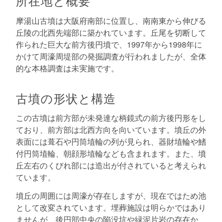
所在地と概要
摩湯山古墳は大阪府南部に位置し、南南東から伸びる
丘陵の北西先端部に築かれています。丘尾を切断して
作られた巨大な前方後円墳で、1997年から1998年に
かけて周濠周堤部の発掘調査が行われましたが、全体
的な本格調査は未実施です。
古墳の形状と構造
この古墳は前方部が未発達な柄鏡式の前方後円形をし
ており、前方部は北西方向を向いています。墳丘の外
表面には葺石や円筒埴輪の列が見られ、器財埴輪や鰭
付円筒埴輪、朝顔形埴輪なども含まれます。また、墳
丘左右のくびれ部には造出が付されていると考えられ
ています。
墳丘の周囲には周濠が存在しますが、現在ではため池
として改変されています。埋葬施設は明らかではあり
ませんが、後円部中央の陥没坑や緑泥片岩の存在か