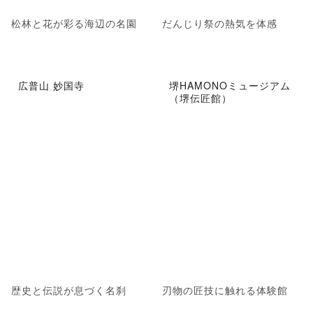
松林と花が彩る海辺の名園
だんじり祭の熱気を体感
広普山 妙国寺
堺HAMONOミュージアム
（堺伝匠館）
歴史と伝説が息づく名刹
刃物の匠技に触れる体験館