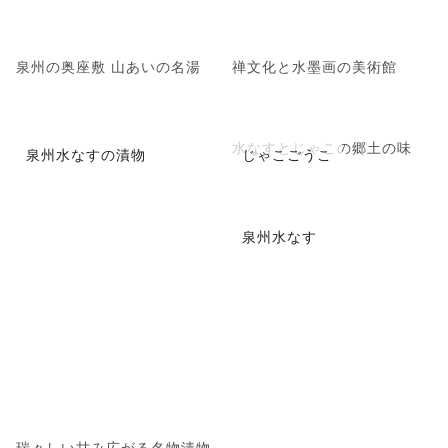
泉州の奥座敷 山あいの名湯
禅文化と水墨画の美術館
水なすとじゃこの郷土の味
泉州水なすの漬物
じゃこごうこ
泉州水なす
瑞々しい甘み広がる名物漬物