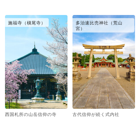
施福寺（槇尾寺）
多治速比売神社（荒山
宮）
西国札所の山岳信仰の寺
古代信仰が続く式内社