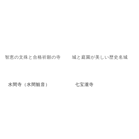
智恵の文殊と合格祈願の寺
城と庭園が美しい歴史名城
水間寺（水間観音）
七宝瀧寺