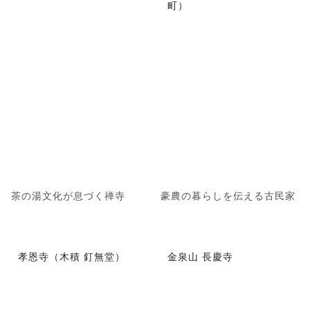
町）
茶の湯文化が息づく禅寺
豪農の暮らしを伝える古民家
孝恩寺（木積 釘無堂）
金泉山 長慶寺