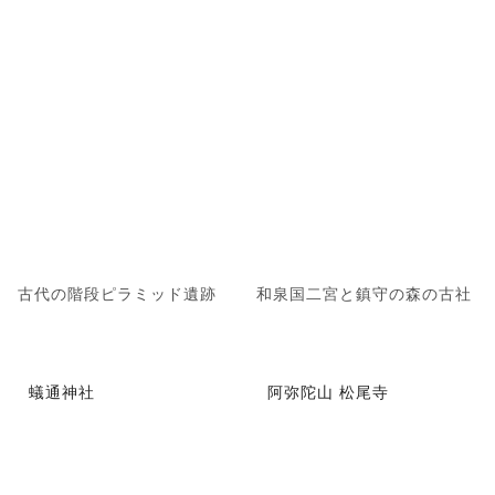
古代の階段ピラミッド遺跡
和泉国二宮と鎮守の森の古社
蟻通神社
阿弥陀山 松尾寺