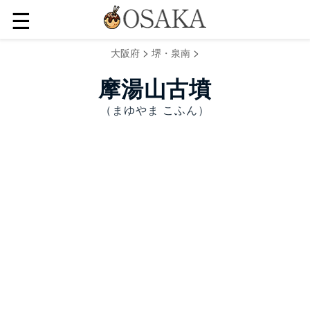
☰
>
>
大阪府
堺・泉南
摩湯山古墳
（まゆやま こふん）