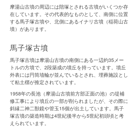
摩湯山古墳の周辺には陪塚とされる古墳がいくつか存
在しています。その代表的なものとして、南側に位置
する馬子塚古墳や、北側にあるイナリ古墳（稲荷山古
墳）があります。
馬子塚古墳
馬子塚古墳は摩湯山古墳の南側にある一辺約35メー
トルの方墳で、2段築成の墳丘を持っています。墳丘
外表には円筒埴輪が並んでいるとされ、埋葬施設とし
て粘土槨が推定されています。
1958年の長池（摩湯山古墳前方部正面の池）の堤補
修工事により墳丘の一部が削られましたが、その際に
斜縁二神二獣鏡や管玉15個が出土しています。馬子
塚古墳の築造時期は4世紀後半から5世紀初頭頃と考
えられています。