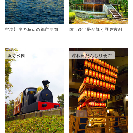
空港対岸の海辺の都市空間
国宝多宝塔が輝く歴史古刹
浜寺公園
岸和田だんじり会館