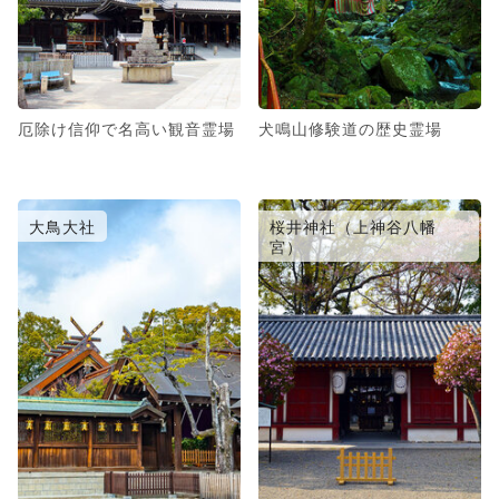
厄除け信仰で名高い観音霊場
犬鳴山修験道の歴史霊場
大鳥大社
桜井神社（上神谷八幡
宮）