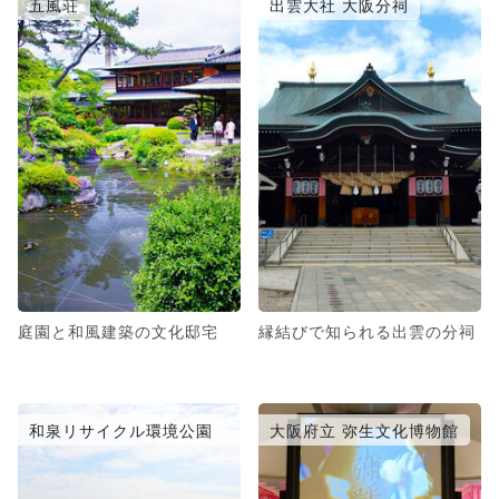
五風荘
出雲大社 大阪分祠
庭園と和風建築の文化邸宅
縁結びで知られる出雲の分祠
和泉リサイクル環境公園
大阪府立 弥生文化博物館