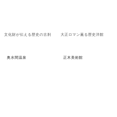
文化財が伝える歴史の古刹
大正ロマン薫る歴史洋館
奥水間温泉
正木美術館