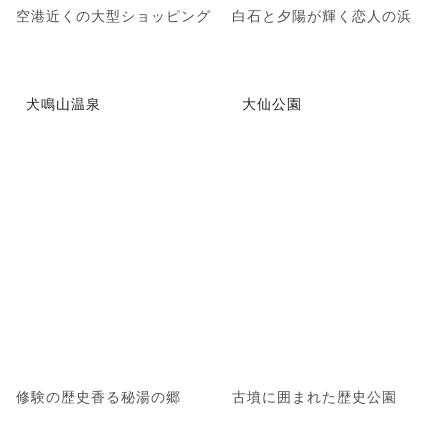
空港近くの大型ショッピング
白石と夕陽が輝く恋人の浜
犬鳴山温泉
大仙公園
修験の歴史香る秘湯の郷
古墳に囲まれた歴史公園