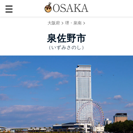
☰
>
>
大阪府
堺・泉南
泉佐野市
（いずみさのし）