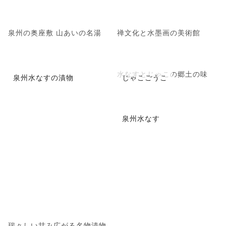
泉州の奥座敷 山あいの名湯
禅文化と水墨画の美術館
水なすとじゃこの郷土の味
泉州水なすの漬物
じゃこごうこ
泉州水なす
瑞々しい甘み広がる名物漬物