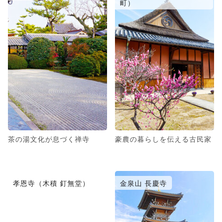
町）
茶の湯文化が息づく禅寺
豪農の暮らしを伝える古民家
孝恩寺（木積 釘無堂）
金泉山 長慶寺