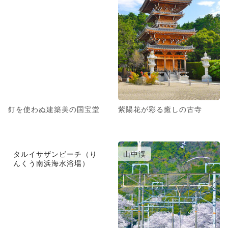
釘を使わぬ建築美の国宝堂
紫陽花が彩る癒しの古寺
タルイサザンビーチ（り
山中渓
んくう南浜海水浴場）