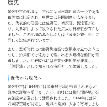
歴史
泉佐野市の地域は、古代には日根郡四郷の一つである
賀美郷に比定され、中世には荘園制度が広がりまし
た。代表的な荘園には佐野荘、鶴原荘、長滝荘があ
り、九条家によって設立された広大な日根荘が存在し
ました。この地域の暮らしぶりは『政基公旅引付』に
詳しく記録されています。
また、室町時代には熊野街道筋で定期市が立つように
なり、沿岸部では遠方まで漁に出る大規模な船団が活
躍しました。江戸時代には漁業や廻船業が発展し、
「佐野浦」として知られる港町として繁栄しました。
近代から現代へ
泉佐野市は1944年には陸軍飛行場が設置されるなど
戦争の影響も受けましたが、戦後には飛行場跡地が公
共施設や公園として活用されました。1994年には関
西国際空港が開港し、地域の発展に大きく寄与しまし