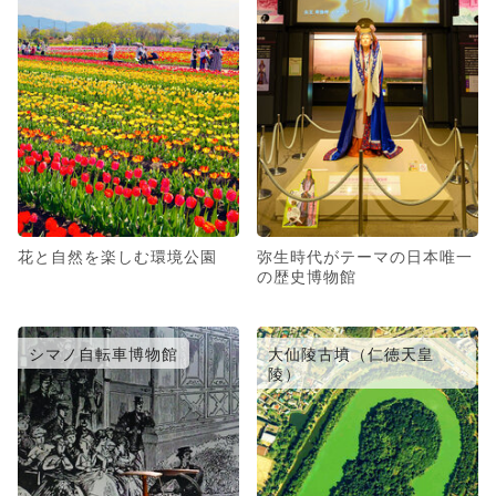
花と自然を楽しむ環境公園
弥生時代がテーマの日本唯一
の歴史博物館
シマノ自転車博物館
大仙陵古墳（仁徳天皇
陵）