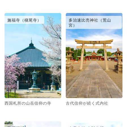
施福寺（槇尾寺）
多治速比売神社（荒山
宮）
西国札所の山岳信仰の寺
古代信仰が続く式内社