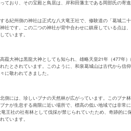
っており、その宝殿と鳥居は、岸和田藩主である岡部氏の寄進
する紀州側の神社は正式な八大竜王社で、修験道の「葛城二十
神社です。この二つの神社が背中合わせに鎮座している点は、
しています。
高龗大神は黒龍大神としても知られ、雄略天皇21年（477年
れたとされています。このように、和泉葛城山は古代から信仰
々に敬われてきました。
北側には、珍しいブナの天然林が広がっています。このブナ林
ブナが生息する南限に近い場所で、標高の低い地域では非常に
八大竜王社の社有林として伐採が禁じられていたため、奇跡的に
れています。