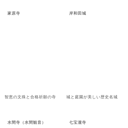
家原寺
岸和田城
智恵の文殊と合格祈願の寺
城と庭園が美しい歴史名城
水間寺（水間観音）
七宝瀧寺