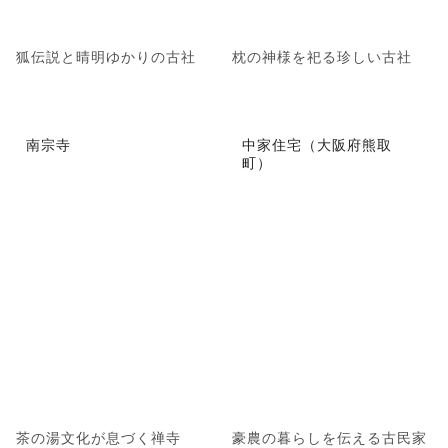
狐伝説と晴明ゆかりの古社
枕の神様を祀る珍しい古社
南宗寺
中家住宅（大阪府熊取
町）
茶の湯文化が息づく禅寺
豪農の暮らしを伝える古民家