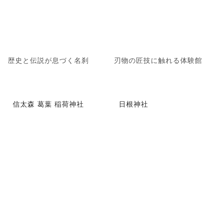
歴史と伝説が息づく名刹
刃物の匠技に触れる体験館
信太森 葛葉 稲荷神社
日根神社