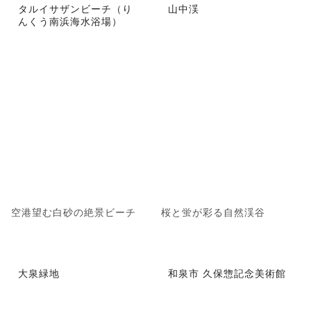
タルイサザンビーチ（り
山中渓
んくう南浜海水浴場）
空港望む白砂の絶景ビーチ
桜と蛍が彩る自然渓谷
大泉緑地
和泉市 久保惣記念美術館