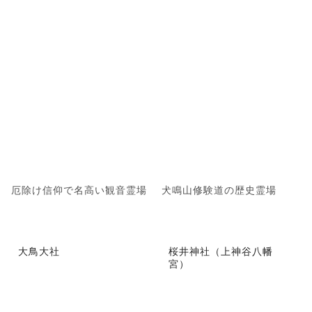
厄除け信仰で名高い観音霊場
犬鳴山修験道の歴史霊場
大鳥大社
桜井神社（上神谷八幡
宮）