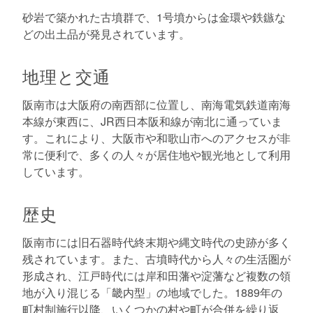
砂岩で築かれた古墳群で、1号墳からは金環や鉄鏃な
どの出土品が発見されています。
地理と交通
阪南市は大阪府の南西部に位置し、南海電気鉄道南海
本線が東西に、JR西日本阪和線が南北に通っていま
す。これにより、大阪市や和歌山市へのアクセスが非
常に便利で、多くの人々が居住地や観光地として利用
しています。
歴史
阪南市には旧石器時代終末期や縄文時代の史跡が多く
残されています。また、古墳時代から人々の生活圏が
形成され、江戸時代には岸和田藩や淀藩など複数の領
地が入り混じる「畿内型」の地域でした。1889年の
町村制施行以降、いくつかの村や町が合併を繰り返