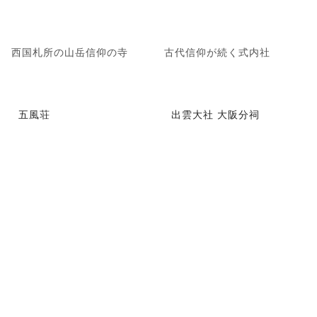
西国札所の山岳信仰の寺
古代信仰が続く式内社
五風荘
出雲大社 大阪分祠