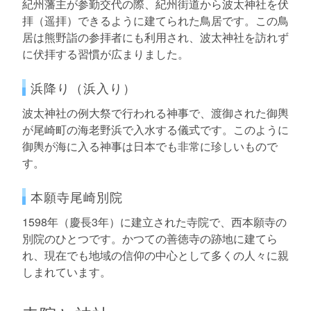
紀州藩主が参勤交代の際、紀州街道から波太神社を伏
拝（遥拝）できるように建てられた鳥居です。この鳥
居は熊野詣の参拝者にも利用され、波太神社を訪れず
に伏拝する習慣が広まりました。
浜降り（浜入り）
波太神社の例大祭で行われる神事で、渡御された御輿
が尾崎町の海老野浜で入水する儀式です。このように
御輿が海に入る神事は日本でも非常に珍しいもので
す。
本願寺尾崎別院
1598年（慶長3年）に建立された寺院で、西本願寺の
別院のひとつです。かつての善徳寺の跡地に建てら
れ、現在でも地域の信仰の中心として多くの人々に親
しまれています。