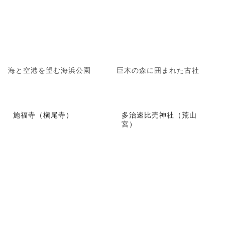
海と空港を望む海浜公園
巨木の森に囲まれた古社
施福寺（槇尾寺）
多治速比売神社（荒山
宮）