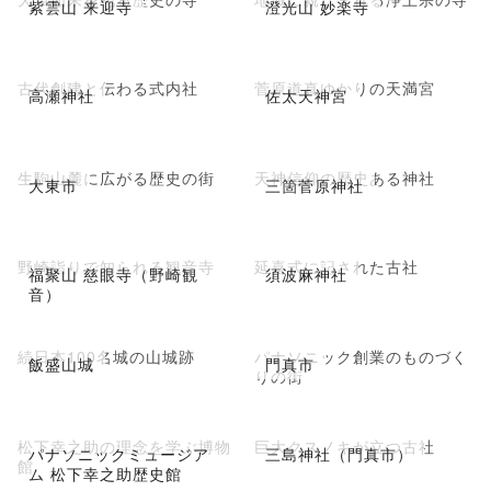
紫雲山 来迎寺
澄光山 妙楽寺
古代創建と伝わる式内社
菅原道真ゆかりの天満宮
高瀬神社
佐太天神宮
生駒山麓に広がる歴史の街
天神信仰の歴史ある神社
大東市
三箇菅原神社
野崎詣りで知られる観音寺
延喜式に記された古社
福聚山 慈眼寺（野崎観
須波麻神社
音）
続日本100名城の山城跡
パナソニック創業のものづく
飯盛山城
門真市
りの街
松下幸之助の理念を学ぶ博物
巨大クスノキが立つ古社
パナソニックミュージア
三島神社（門真市）
館
ム 松下幸之助歴史館