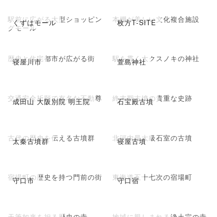
駅前に広がる大型ショッピン
本棚が美しい文化複合施設
くずはモール
枚方T-SITE
グモール
歴史と住宅都市が広がる街
駅を貫く大クスノキの神社
寝屋川市
萱島神社
交通安全祈願で有名な不動尊
終末期古墳の貴重な史跡
成田山 大阪別院 明王院
石宝殿古墳
古代の歴史を伝える古墳群
北河内最大級石室の古墳
太秦古墳群
寝屋古墳
宿場町の歴史を持つ門前の街
東海道五十七次の宿場町
守口市
守口宿
天筆如来を祀る歴史の寺
地域に親しまれる浄土宗の寺