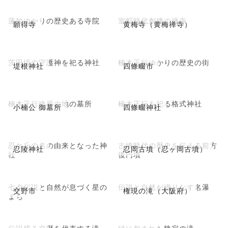
蓮如ゆかりの歴史ある寺院
室町時代創建の禅寺
願得寺
黄梅寺（黄梅禅寺）
茨田堤の守護神を祀る神社
楠木正行ゆかりの歴史の街
堤根神社
四條畷市
楠木正行終焉の地の墓所
楠木正行を祀る格式神社
小楠公 御墓所
四條畷神社
忍ケ丘の名の由来となった神
古墳時代の歴史を伝える前方
忍陵神社
忍岡古墳（忍ヶ岡古墳）
社
後円墳
七夕伝説と自然が息づく星の
伝説と自然が織りなす名瀑
交野市
権現の滝（大阪府）
まち