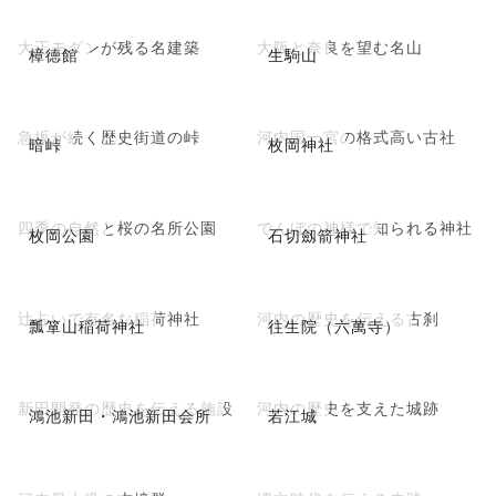
大正モダンが残る名建築
大阪と奈良を望む名山
樟徳館
生駒山
急坂が続く歴史街道の峠
河内国一宮の格式高い古社
暗峠
枚岡神社
四季の自然と桜の名所公園
でんぼの神様で知られる神社
枚岡公園
石切劔箭神社
辻占いで有名な稲荷神社
河内の歴史を伝える古刹
瓢箪山稲荷神社
往生院（六萬寺）
新田開発の歴史を伝える施設
河内の歴史を支えた城跡
鴻池新田・鴻池新田会所
若江城