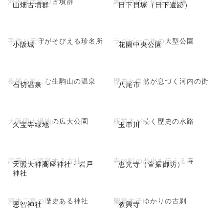
河内最大級の古墳群
縄文時代を伝える史跡
山畑古墳群
日下貝塚（日下遺跡）
手作り天守がそびえる珍名所
ラグビーの街の大型公園
小阪城
花園中央公園
夜景を楽しむ生駒山の温泉
歴史と自然が息づく河内の街
石切温泉
八尾市
大阪四大緑地の広大公園
桜並木が続く歴史の水路
久宝寺緑地
玉串川
高安山に鎮座する古社
寺内町の歴史を伝える寺
天照大神高座神社・岩戸
恵光寺（萱振御坊）
神社
河内二宮の歴史ある神社
聖徳太子ゆかりの古刹
恩智神社
教興寺