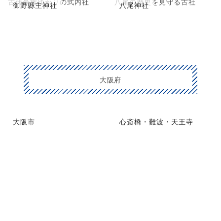
古代豪族ゆかりの式内社
八尾の歴史を見守る古社
御野縣主神社
八尾神社
大阪府
大阪市
心斎橋・難波・天王寺