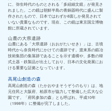
に、弥生時代のものとされる「多紐細文鏡」が発見さ
れました。この鏡は朝鮮半島の青銅器時代に盛んに製
作されたもので、日本ではわずか8面しか発見されて
いない貴重なものです。現在、この鏡は東京国立博物
館に所蔵されています。
山麓の大県遺跡
山麓にある「大県遺跡（おおがたいせき）」は、古墳
時代から奈良時代にかけての遺跡です。渡来系の鍛冶
技術集団の集落跡であることを示す遺構や、多数の韓
式土器・鉄製品が出土しており、日本の文化発展にお
ける重要な証拠となっています。
高尾山創造の森
高尾山創造の森（たかおやまそうぞうのもり）は、地
元住民と大阪府、柏原市が協力して整備した広大な公
園です。「府民参加の森」とも呼ばれ、平成10年
（1998年）に整備が完了しました。