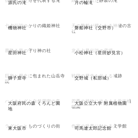
伝説残る交野を代表する滝
緑に包まれた静寂の滝
源氏の滝
月の輪滝
七夕伝説ゆかりの織姫神社
天の磐船が横たわる神秘の古
機物神社
磐船神社（交野市）
社
星降る里の守り神の社
北斗七星伝説の霊場
星田神社
小松神社（星田妙見宮）
巨岩と歴史に包まれた山岳寺
戦国の歴史を伝える城跡
獅子窟寺
交野城（私部城）
院
ハイキングと自然満喫の森
四季の植物に出会える学術植
大阪府民の森 くろんど園
大阪公立大学 附属植物園
物園
地
ラグビーとものづくりの街
作家の世界に触れる文学館
東大阪市
司馬遼太郎記念館