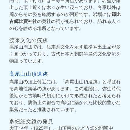
的で、頂上付近には三等三角点があります。岩盤が露
出した頂上近くは木々が生い茂っており、冬季以外は
麓からその姿を確認するのが困難です。岩場には
鐸比
古鐸比賣神社
の奥社の祠が祀られており、訪れる人々
の心を静める場所となっています。
渡来文化の痕跡
高尾山周辺では、渡来系文化を示す遺構や出土品が多
く見つかっており、古代日本と朝鮮半島の文化交流を
物語っています。
高尾山山頂遺跡
高尾山の頂上付近には、「高尾山山頂遺跡」と呼ばれ
る高地性集落の跡があります。この遺跡は、弥生時代
後期から古墳時代初期にかけて形成されたと考えられ
ており、防衛上の都合で高地に築かれた比較的豊かな
集落だったと推測されています。
多紐細文鏡の発見
大正14年（1925年）、山頂南のぶどう畑の開墾中