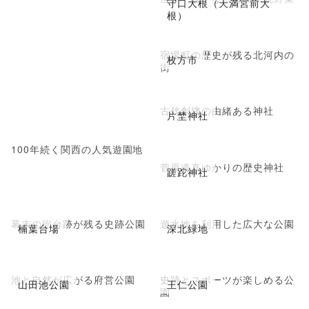
守口大根（天満宮前大
根）
宿場町の歴史が残る北河内の
枚方市
街
古代創建の由緒ある神社
片埜神社
100年続く関西の人気遊園地
菅原道真ゆかりの歴史神社
蹉跎神社
幕末の砲台跡が残る史跡公園
遊水地を利用した広大な公園
楠葉台場
深北緑地
池と自然が広がる府営公園
史跡とスポーツが楽しめる公
山田池公園
王仁公園
園