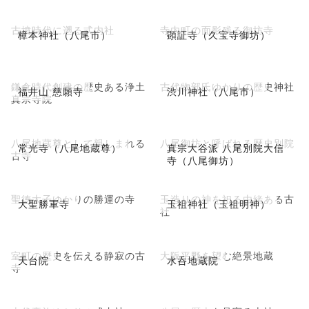
古墳時代に遡る式内社
寺内町の面影残る御坊寺
樟本神社（八尾市）
顕証寺（久宝寺御坊）
鎌倉時代創建の歴史ある浄土
古代物部氏ゆかりの歴史神社
福井山 慈願寺
渋川神社（八尾市）
真宗寺院
八尾地蔵尊として親しまれる
八尾御坊と呼ばれる歴史別院
常光寺（八尾地蔵尊）
真宗大谷派 八尾別院大信
古寺
寺（八尾御坊）
聖徳太子ゆかりの勝運の寺
玉造りの神を祀る由緒ある古
大聖勝軍寺
玉祖神社（玉祖明神）
社
室町の歴史を伝える静寂の古
大阪平野を望む絶景地蔵
天台院
水呑地蔵院
寺