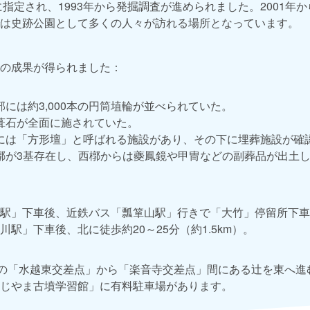
に指定され、1993年から発掘調査が進められました。2001年か
は史跡公園として多くの人々が訪れる場所となっています。
の成果が得られました：
には約3,000本の円筒埴輪が並べられていた。
葺石が全面に施されていた。
には「方形壇」と呼ばれる施設があり、その下に埋葬施設が確
槨が3基存在し、西槨からは夔鳳鏡や甲冑などの副葬品が出土
駅」下車後、近鉄バス「瓢箪山駅」行きで「大竹」停留所下車
駅」下車後、北に徒歩約20～25分（約1.5km）。
）の「水越東交差点」から「楽音寺交差点」間にある辻を東へ進
じやま古墳学習館」に有料駐車場があります。