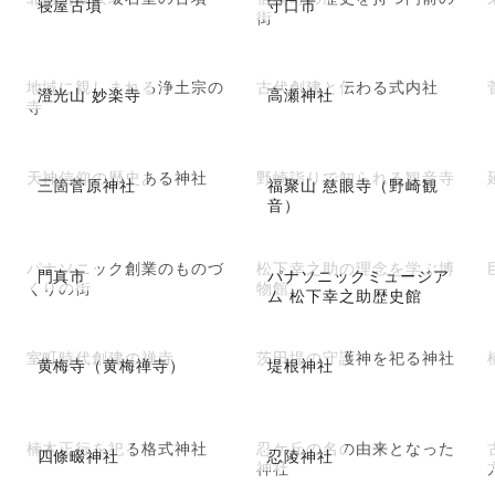
寝屋古墳
守口市
街
地域に親しまれる浄土宗の
古代創建と伝わる式内社
澄光山 妙楽寺
高瀬神社
寺
天神信仰の歴史ある神社
野崎詣りで知られる観音寺
三箇菅原神社
福聚山 慈眼寺（野崎観
音）
パナソニック創業のものづ
松下幸之助の理念を学ぶ博
門真市
パナソニックミュージア
くりの街
物館
ム 松下幸之助歴史館
室町時代創建の禅寺
茨田堤の守護神を祀る神社
黄梅寺（黄梅禅寺）
堤根神社
楠木正行を祀る格式神社
忍ケ丘の名の由来となった
四條畷神社
忍陵神社
神社