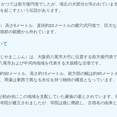
 かつては前方後円墳でしたが、墳丘の大部分が失われていま
を起こすという伝説があります。
） 高さ9メートル、直径約22メートルの横穴式円墳で、巨大
墳群の範囲から外れています。
いて
じやまこふん）は、大阪府八尾市大竹に位置する前方後円墳で
、八尾市および中河内地域を代表する大規模な古墳です。
約92メートル、高さ約13メートル、前方部の幅は約90メート
、周濠は東西で異なる水位を持つ独特の構造となっています。
紀初め頃にこの地域を支配していた豪族の墓とされています。
寺院が建立されましたが、寺院は後に廃絶し、古墳名の由来と