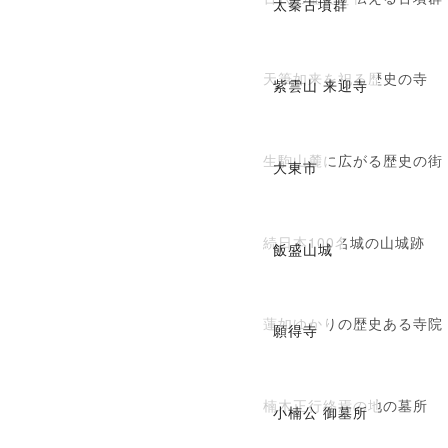
太秦古墳群
天筆如来を祀る歴史の寺
紫雲山 来迎寺
生駒山麓に広がる歴史の街
大東市
続日本100名城の山城跡
飯盛山城
蓮如ゆかりの歴史ある寺院
願得寺
楠木正行終焉の地の墓所
小楠公 御墓所