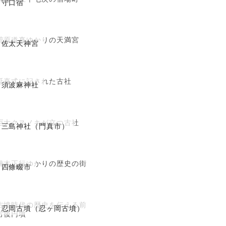
守口宿
菅原道真ゆかりの天満宮
佐太天神宮
延喜式に記された古社
須波麻神社
巨大クスノキが立つ古社
三島神社（門真市）
楠木正行ゆかりの歴史の街
四條畷市
古墳時代の歴史を伝える前
忍岡古墳（忍ヶ岡古墳）
方後円墳