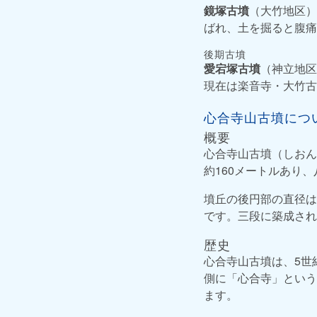
鏡塚古墳
（大竹地区）
ばれ、土を掘ると腹痛
後期古墳
愛宕塚古墳
（神立地区
現在は楽音寺・大竹古
心合寺山古墳につ
概要
心合寺山古墳（しおん
約160メートルあり
墳丘の後円部の直径は
です。三段に築成され
歴史
心合寺山古墳は、5世
側に「心合寺」という
ます。