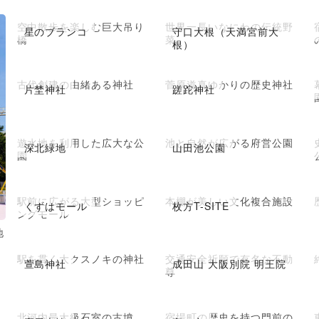
空中散歩を楽しむ巨大吊り
世界一長いなにわの伝統野
星のブランコ
守口大根（天満宮前大
橋
菜
根）
古代創建の由緒ある神社
菅原道真ゆかりの歴史神社
片埜神社
蹉跎神社
遊水地を利用した広大な公
池と自然が広がる府営公園
深北緑地
山田池公園
園
駅前に広がる大型ショッピ
本棚が美しい文化複合施設
くずはモール
枚方T-SITE
ングモール
地
駅を貫く大クスノキの神社
交通安全祈願で有名な不動
萱島神社
成田山 大阪別院 明王院
尊
北河内最大級石室の古墳
宿場町の歴史を持つ門前の