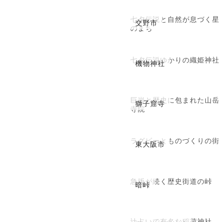
七夕伝説と自然が息づく星
交野市
のまち
七夕伝説ゆかりの織姫神社
機物神社
巨岩と歴史に包まれた山岳
獅子窟寺
寺院
ラグビーとものづくりの街
東大阪市
急坂が続く歴史街道の峠
暗峠
辻占いで有名な稲荷神社