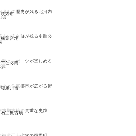
宿場町の歴史が残る北河内
枚方市
の街
幕末の砲台跡が残る史跡公
楠葉台場
園
史跡とスポーツが楽しめる
王仁公園
公園
歴史と住宅都市が広がる街
寝屋川市
終末期古墳の貴重な史跡
石宝殿古墳
東海道五十七次の宿場町