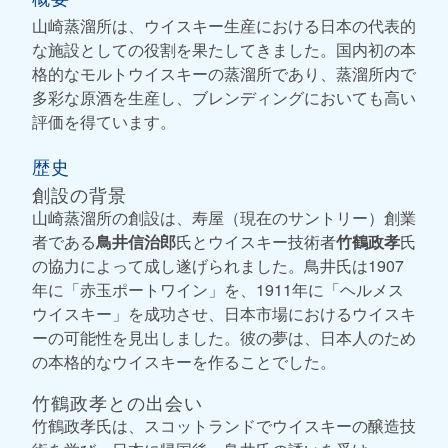
山崎蒸溜所は、ウイスキー生産における日本の代表的
な施設としての役割を果たしてきました。国内初の本
格的なモルトウイスキーの蒸溜所であり、蒸溜所内で
多彩な原酒を生産し、ブレンディングにおいても高い
評価を得ています。
歴史
創設の背景
山崎蒸溜所の創設は、寿屋（現在のサントリー）創業
者である
鳥井信治郎
氏とウイスキー技術者
竹鶴政孝
氏
の協力によって成し遂げられました。鳥井氏は1907
年に「赤玉ポートワイン」を、1911年に「ヘルメス
ウイスキー」を成功させ、日本市場におけるウイスキ
ーの可能性を見出しました。彼の夢は、日本人のため
の本格的なウイスキーを作ることでした。
竹鶴政孝との出会い
竹鶴政孝氏は、スコットランドでウイスキーの醸造技