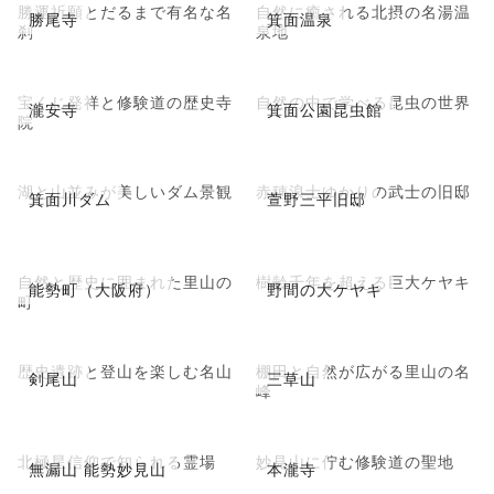
勝運祈願とだるまで有名な名
自然に癒される北摂の名湯温
勝尾寺
箕面温泉
刹
泉地
宝くじ発祥と修験道の歴史寺
自然の中で学べる昆虫の世界
瀧安寺
箕面公園昆虫館
院
湖と山並みが美しいダム景観
赤穂浪士ゆかりの武士の旧邸
箕面川ダム
萱野三平旧邸
自然と歴史に囲まれた里山の
樹齢千年を超える巨大ケヤキ
能勢町（大阪府）
野間の大ケヤキ
町
歴史遺跡と登山を楽しむ名山
棚田と自然が広がる里山の名
剣尾山
三草山
峰
北極星信仰で知られる霊場
妙見山に佇む修験道の聖地
無漏山 能勢妙見山
本瀧寺