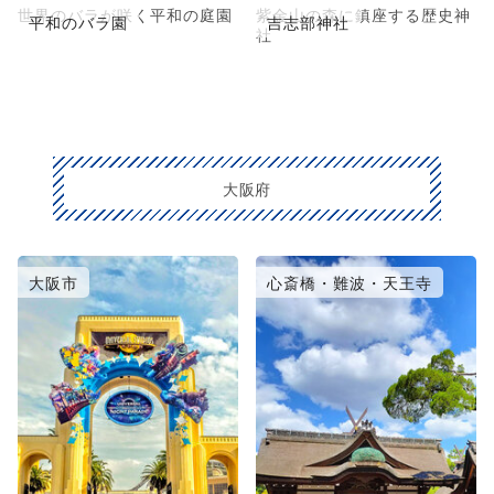
世界のバラが咲く平和の庭園
紫金山の森に鎮座する歴史神
平和のバラ園
吉志部神社
社
大阪府
大阪市
心斎橋・難波・天王寺