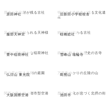
歴史と文化財が残る古社
明治の木造校舎が残る文化遺
原田神社
旧新田小学校校舎
産
足の神様で知られる天神様
鯉伝説が伝わる古社
服部天神宮
椋橋総社
街中に佇む静かな稲荷神社
静寂に包まれた歴史の古寺
豊中稲荷神社
雪峰山 瑞輪寺
萩の花が彩る古刹の庭園
万葉集ゆかりの丘陵の山
仏日山 東光院
島熊山
関西の空を結ぶ都市型空港
歴史と文化が息づく北摂の街
大阪国際空港
池田市