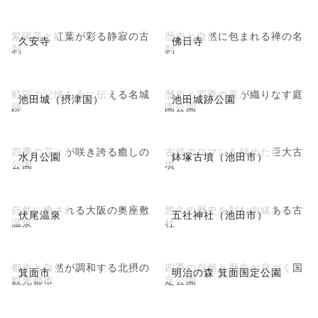
紫陽花と紅葉が彩る静寂の古
歴史と自然に包まれる禅の名
久安寺
佛日寺
刹
刹
戦国の記憶を今に伝える名城
歴史と四季の美が織りなす庭
池田城（摂津国）
池田城跡公園
跡
園公園
四季の花々が咲き誇る癒しの
古代のロマンを秘めた巨大古
水月公園
鉢塚古墳（池田市）
公園
墳
自然に癒される大阪の奥座敷
悠久の歴史を刻む由緒ある古
伏尾温泉
五社神社（池田市）
温泉
社
都市と自然が調和する北摂の
四季の自然と歴史が息づく国
箕面市
明治の森 箕面国定公園
観光都市
定公園