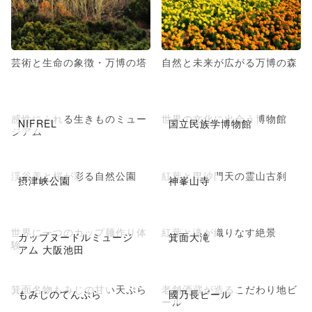
芸術と生命の象徴・万博の塔
自然と未来が広がる万博の森
感性にふれる生きものミュー
世界の文化に出会う博物館
NIFREL
国立民族学博物館
ジアム
渓谷美と桜が彩る自然公園
紅葉と毘沙門天の霊山古刹
摂津峡公園
神峯山寺
世界に一つのカップ麺作り体
紅葉と滝が織りなす絶景
カップヌードルミュージ
箕面大滝
験
アム 大阪池田
箕面名物もみじの甘い天ぷら
老舗酒蔵が造るこだわり地ビ
もみじのてんぷら
國乃長ビール
ール