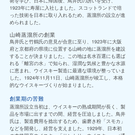
術を学び、日本に帰国後、鳥井氏の誘いを受け、
1923年に寿屋に入社しました。スコットランドで培
った技術を日本に取り入れるため、蒸溜所の設立が進
められました。
山崎蒸溜所の創業
鳥井氏と竹鶴氏の意見が合意に至り、1923年に大阪
府と京都府の県境に位置する山崎の地に蒸溜所を建設
することが決まりました。この地は名水百選にも選ば
れる「離宮の水」で知られ、湿潤な気候と豊かな水源
に恵まれ、ウイスキー製造に最適な環境が整っていま
した。1924年11月11日、山崎蒸溜所が竣工し、本格
的なウイスキーづくりが始まりました。
創業期の苦難
蒸溜所設立当初は、ウイスキーの熟成期間が長く、製
品を市場に出すまでの間、経営を圧迫しました。鳥井
氏は、製造費用を捻出するため、歯磨き粉「スモカ」
などを開発し、経営を支えました。1929年、日本初