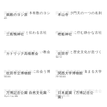
淀川に広がる日本有数のヨシ
日本三毘沙門天の一つの名刹
鵜殿のヨシ原
本山寺
原
三島神社発祥と伝わる古社
樫田の山里に佇む静かな古社
三島鴨神社
樫船神社
高山右近ゆかりの美しい教会
万博公園と歴史文化が息づく
カトリック高槻教会
吹田市
都市
吹田の歴史と文化に出会う博
学術と歴史資料が集まる大学
吹田市立博物館
関西大学博物館
物館
博物館
万博の跡地に広がる自然と文
日本の美を集めた万博記念公
万博記念公園 自然文化園
日本庭園（万博記念公
化の公園
園の庭園
園）