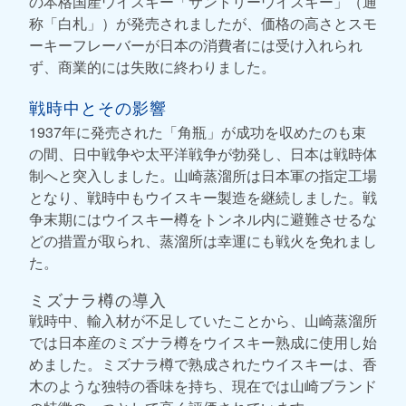
の本格国産ウイスキー「サントリーウイスキー」（通
称「白札」）が発売されましたが、価格の高さとスモ
ーキーフレーバーが日本の消費者には受け入れられ
ず、商業的には失敗に終わりました。
戦時中とその影響
1937年に発売された「角瓶」が成功を収めたのも束
の間、日中戦争や太平洋戦争が勃発し、日本は戦時体
制へと突入しました。山崎蒸溜所は日本軍の指定工場
となり、戦時中もウイスキー製造を継続しました。戦
争末期にはウイスキー樽をトンネル内に避難させるな
どの措置が取られ、蒸溜所は幸運にも戦火を免れまし
た。
ミズナラ樽の導入
戦時中、輸入材が不足していたことから、山崎蒸溜所
では日本産のミズナラ樽をウイスキー熟成に使用し始
めました。ミズナラ樽で熟成されたウイスキーは、香
木のような独特の香味を持ち、現在では山崎ブランド