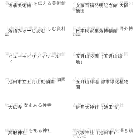
美と茶の文化を伝える美術館
インスタントラーメン発明の
逸翁美術館
安藤百福発明記念館 大阪
物語
池田
上方落語の世界を楽しむ資料
日本の古民家が集まる野外博
落語みゅーじあむ
日本民家集落博物館
館
物館
車の歴史と未来を学ぶ博物館
自然と展望が楽しめる公園
ヒューモビリティワール
五月山公園（五月山緑
ド
地）
ウォンバットに会える動物園
花と緑に癒される植物園
池田市立五月山動物園
五月山緑地 都市緑化植物
園
牡丹咲く歴史ある禅寺
古代の歴史を伝える神社
大広寺
伊居太神社（池田市）
織物の神様を祀る神社
地域を守り続ける歴史深き鎮
呉服神社
八坂神社（池田市）
守の社