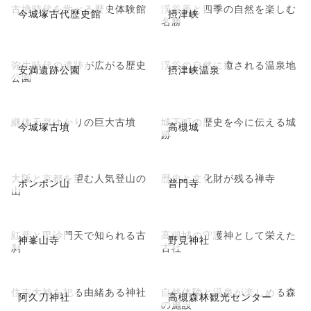
古墳時代を学べる歴史体験館
渓谷美と四季の自然を楽しむ
今城塚古代歴史館
摂津峡
名勝
弥生時代の遺跡が広がる歴史
渓谷の自然に癒される温泉地
安満遺跡公園
摂津峡温泉
公園
継体天皇ゆかりの巨大古墳
城下町の歴史を今に伝える城
今城塚古墳
高槻城
跡
大阪と京都を望む人気登山の
歴史と文化財が残る禅寺
ポンポン山
普門寺
山
紅葉と毘沙門天で知られる古
高槻城の守護神として栄えた
神峯山寺
野見神社
刹
古社
住吉大神を祀る由緒ある神社
自然体験と温泉が楽しめる森
阿久刀神社
高槻森林観光センター
の施設