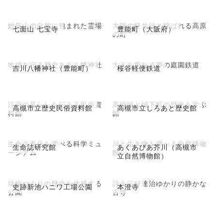
妙見山の自然に包まれた霊場
大阪の軽井沢と呼ばれる高原
七面山 七宝寺
豊能町（大阪府）
の町
地域を守る歴史ある八幡神社
大人も乗れる夢の庭園鉄道
吉川八幡神社（豊能町）
桜谷軽便鉄道
江戸の暮らしを伝える民俗資
高槻城と城下町の歴史を学ぶ
高槻市立歴史民俗資料館
高槻市立しろあと歴史館
料館
館
生命の進化を学べる科学ミュ
川と生き物を学べる自然博物
生命誌研究館
あくあぴあ芥川（高槻市
ージアム
館
立自然博物館）
埴輪づくりの歴史を体感する
詩人三好達治ゆかりの静かな
史跡新池ハニワ工場公園
本澄寺
公園
古寺