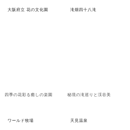
大阪府立 花の文化園
滝畑四十八滝
四季の花彩る癒しの楽園
秘境の滝巡りと渓谷美
ワールド牧場
天見温泉