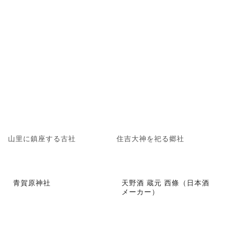
山里に鎮座する古社
住吉大神を祀る郷社
青賀原神社
天野酒 蔵元 西條（日本酒
メーカー）