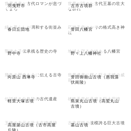
世界遺産と古代ロマンが息づ
世界が認めた古代王墓の壮大
羽曳野市
古市古墳群
くまち
な群れ
緑と暮らしが調和する街並み
応神天皇ゆかりの格式高き神
春日丘団地
誉田八幡宮
社
聖徳太子伝承残る歴史の寺
地域を守る由緒ある八幡宮
野中寺
野々上八幡神社
飛鳥の歴史を今に伝える古寺
世界遺産に輝く巨大古墳の威
向原山 西琳寺
誉田御廟山古墳（惠我藻
容
伏崗陵）
伝説残る白鳥陵の古代遺産
雄略天皇伝承残る巨大円墳
軽里大塚古墳
島泉丸山古墳（高鷲丸山
古墳）
王権の力示す壮大古墳遺跡
古市屈指の規模誇る巨大古墳
高屋築山古墳（古市高屋
墓山古墳
丘陵）