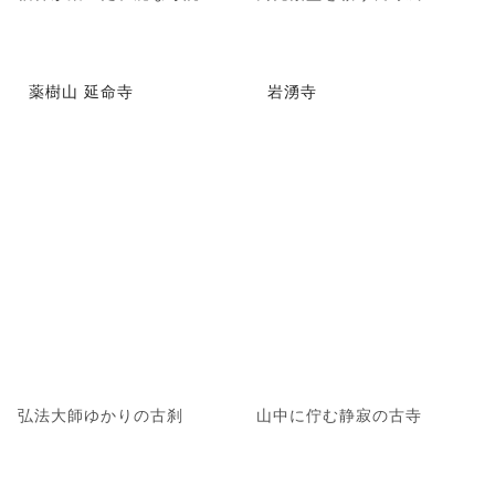
薬樹山 延命寺
岩湧寺
弘法大師ゆかりの古刹
山中に佇む静寂の古寺