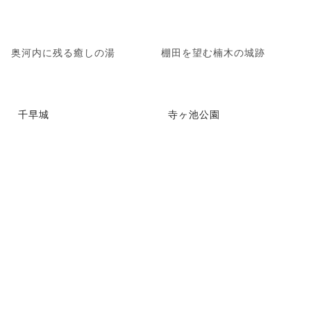
奥河内に残る癒しの湯
棚田を望む楠木の城跡
千早城
寺ヶ池公園