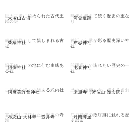
巨大古墳に秘められた古代王
時代を超えて続く歴史の重な
大塚山古墳
河合遺跡
権の謎
り
歯の神様として親しまれる古
神話と伝承が彩る歴史深い神
柴籬神社
布忍神社
社
社
親王ゆかりの地に佇む由緒あ
開運巡りで訪れたい歴史の一
阿保神社
屯倉神社
る社
社
古代から続く由緒ある式内社
歴史と信仰を今に伝える名刹
阿麻美許曾神社
来迎寺（諸仏山 護念院）
霊場巡礼で訪れたい歴史の寺
江戸時代の政庁跡に触れる歴
布忍山 大林寺・壺井寺
丹南陣屋
院
史散策