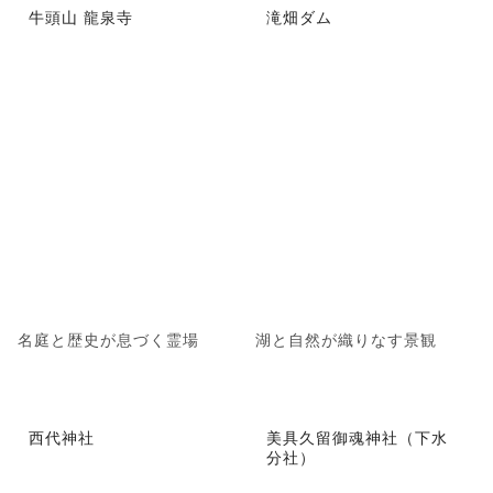
牛頭山 龍泉寺
滝畑ダム
名庭と歴史が息づく霊場
湖と自然が織りなす景観
西代神社
美具久留御魂神社（下水
分社）