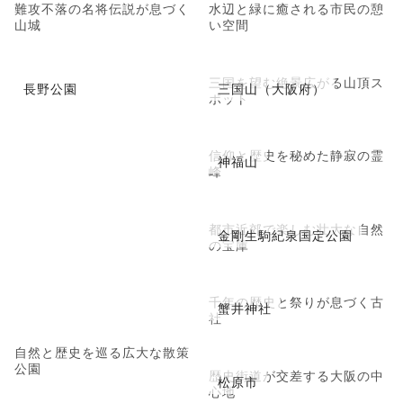
難攻不落の名将伝説が息づく
水辺と緑に癒される市民の憩
山城
い空間
三国を望む絶景広がる山頂ス
長野公園
三国山（大阪府）
ポット
信仰と歴史を秘めた静寂の霊
神福山
峰
都市近郊で楽しむ壮大な自然
金剛生駒紀泉国定公園
の宝庫
千年の歴史と祭りが息づく古
蟹井神社
社
自然と歴史を巡る広大な散策
公園
歴史街道が交差する大阪の中
松原市
心地