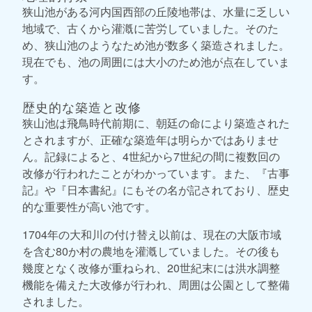
狭山池がある河内国西部の丘陵地帯は、水量に乏しい
地域で、古くから灌漑に苦労していました。そのた
め、狭山池のようなため池が数多く築造されました。
現在でも、池の周囲には大小のため池が点在していま
す。
歴史的な築造と改修
狭山池は飛鳥時代前期に、朝廷の命により築造された
とされますが、正確な築造年は明らかではありませ
ん。記録によると、4世紀から7世紀の間に複数回の
改修が行われたことがわかっています。また、『古事
記』や『日本書紀』にもその名が記されており、歴史
的な重要性が高い池です。
1704年の大和川の付け替え以前は、現在の大阪市域
を含む80か村の農地を灌漑していました。その後も
幾度となく改修が重ねられ、20世紀末には洪水調整
機能を備えた大改修が行われ、周囲は公園として整備
されました。