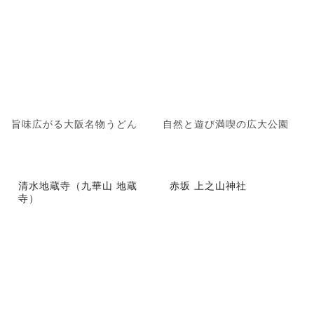
旨味広がる大阪名物うどん
自然と遊び満喫の広大公園
清水地蔵寺（九華山 地蔵
赤坂 上之山神社
寺）