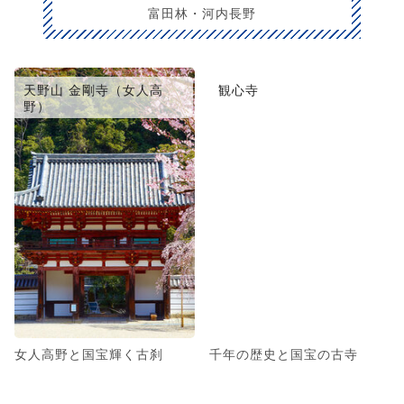
富田林・河内長野
天野山 金剛寺（女人高
観心寺
野）
女人高野と国宝輝く古刹
千年の歴史と国宝の古寺