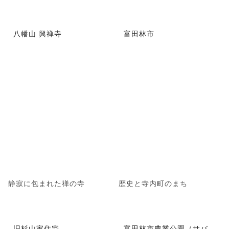
八幡山 興禅寺
富田林市
静寂に包まれた禅の寺
歴史と寺内町のまち
旧杉山家住宅
富田林市農業公園（サバ