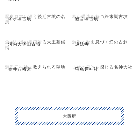
歴史ロマン漂う後期古墳の名
希少構造を持つ終末期古墳
峯ヶ塚古墳
観音塚古墳
所
全国屈指の規模誇る大王墓候
源氏の歴史息づく幻の古刹
河内大塚山古墳
通法寺
補
源氏三神社に数えられる聖地
古代の息吹を感じる名神大社
壺井八幡宮
飛鳥戸神社
大阪府