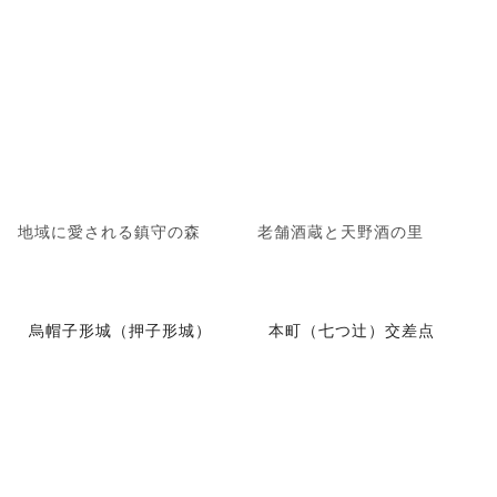
地域に愛される鎮守の森
老舗酒蔵と天野酒の里
烏帽子形城（押子形城）
本町（七つ辻）交差点