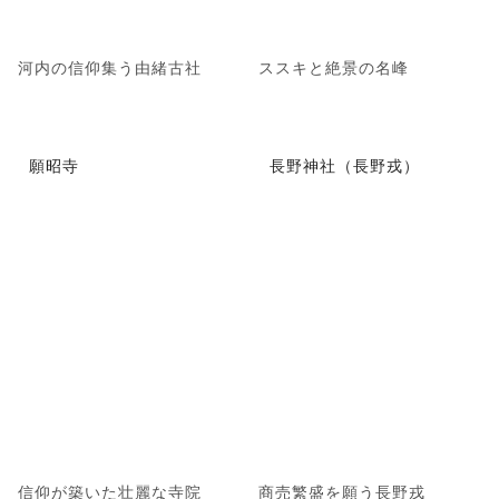
河内の信仰集う由緒古社
ススキと絶景の名峰
願昭寺
長野神社（長野戎）
信仰が築いた壮麗な寺院
商売繁盛を願う長野戎