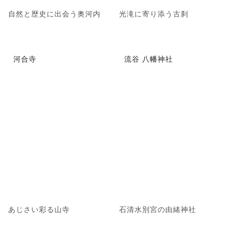
自然と歴史に出会う奥河内
光滝に寄り添う古刹
河合寺
流谷 八幡神社
あじさい彩る山寺
石清水別宮の由緒神社