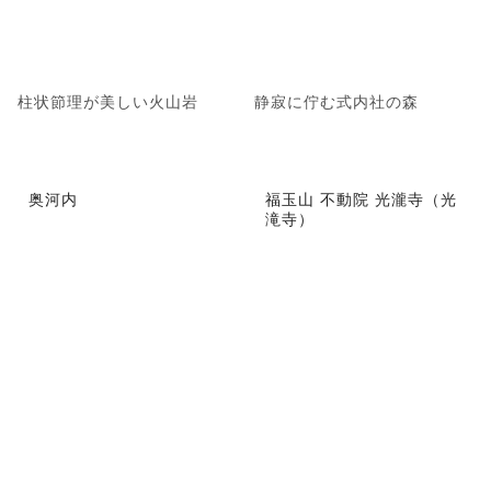
柱状節理が美しい火山岩
静寂に佇む式内社の森
奥河内
福玉山 不動院 光瀧寺（光
滝寺）