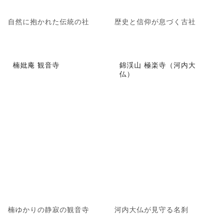
自然に抱かれた伝統の社
歴史と信仰が息づく古社
楠妣庵 観音寺
錦渓山 極楽寺（河内大
仏）
楠ゆかりの静寂の観音寺
河内大仏が見守る名刹