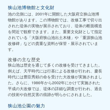
狭山池博物館と文化財
池の北側には、2001年に開館した大阪府立狭山池博
物館があります。この博物館では、改修工事で切り出
された堤体の実物が展示されており、堤体の断面構造
を間近で観察できます。また、重要文化財として指定
されている「大阪府狭山池出土木樋」や「重源狭山池
改修碑」などの貴重な資料が保管・展示されていま
す。
改修の主な歴史
狭山池は歴史を通じて多くの改修を受けてきました。
例えば、天平時代には行基による改修が行われ、慶長
時代には豊臣秀頼の命を受けた大改修が実施されまし
た。さらに、1986年から2002年にかけて実施された
平成の大改修では、堤体の詳細な調査が行われ、過去
の技術や自然災害の痕跡が明らかにされました。
狭山池公園の魅力