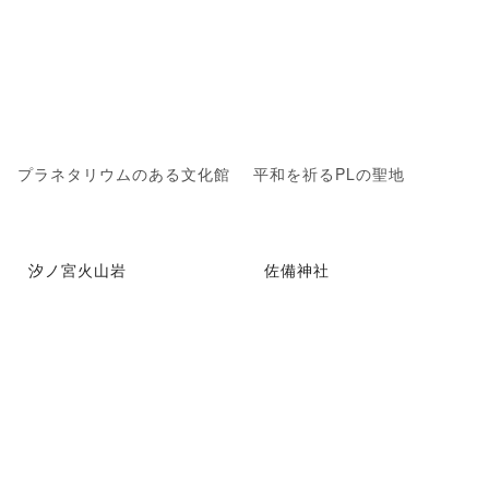
プラネタリウムのある文化館
平和を祈るPLの聖地
汐ノ宮火山岩
佐備神社