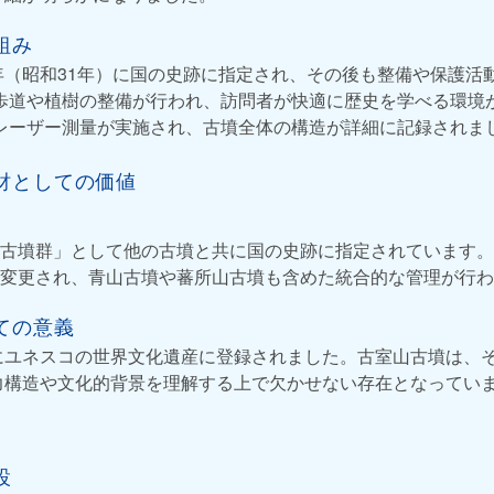
組み
6年（昭和31年）に国の史跡に指定され、その後も整備や保護活
は遊歩道や植樹の整備が行われ、訪問者が快適に歴史を学べる環境
航空レーザー測量が実施され、古墳全体の構造が詳細に記録されま
財としての価値
古墳群」として他の古墳と共に国の史跡に指定されています。20
変更され、青山古墳や蕃所山古墳も含めた統合的な管理が行わ
ての意義
年にユネスコの世界文化遺産に登録されました。古室山古墳は、
力構造や文化的背景を理解する上で欠かせない存在となってい
設