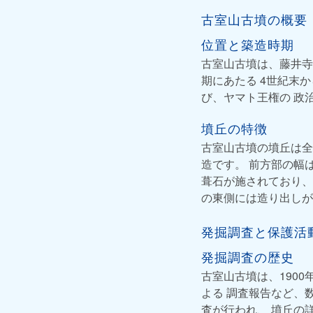
古室山古墳の概要
位置と築造時期
古室山古墳は、藤井寺
期にあたる 4世紀末
び、ヤマト王権の 政
墳丘の特徴
古室山古墳の墳丘は全
造です。 前方部の幅
葺石が施されており、
の東側には造り出しが
発掘調査と保護活
発掘調査の歴史
古室山古墳は、1900
よる 調査報告など、
査が行われ、 墳丘の