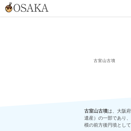
古室山古墳
古室山古墳
は、大阪府
遺産）の一部であり、
模の前方後円墳として