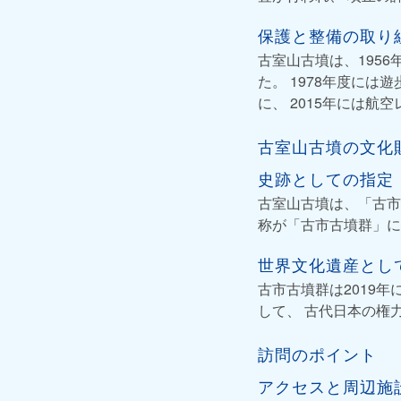
保護と整備の取り
古室山古墳は、195
た。 1978年度に
に、 2015年には
古室山古墳の文化
史跡としての指定
古室山古墳は、「古市
称が「古市古墳群」に
世界文化遺産とし
古市古墳群は2019
して、 古代日本の権
訪問のポイント
アクセスと周辺施