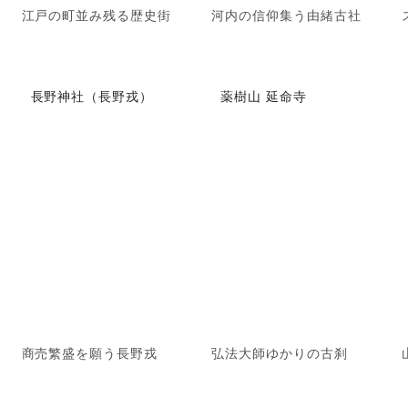
江戸の町並み残る歴史街
河内の信仰集う由緒古社
長野神社（長野戎）
薬樹山 延命寺
商売繁盛を願う長野戎
弘法大師ゆかりの古刹