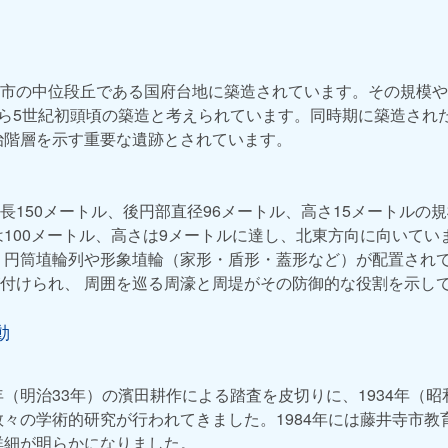
市の中位段丘である国府台地に築造されています。その規模や
から5世紀初頭頃の築造と考えられています。同時期に築造され
治階層を示す重要な遺跡とされています。
長150メートル、後円部直径96メートル、高さ15メートルの
は100メートル、高さは9メートルに達し、北東方向に向いてい
 円筒埴輪列や形象埴輪（家形・盾形・蓋形など）が配置され
付けられ、 周囲を巡る周濠と周堤がその防御的な役割を示し
動
年（明治33年）の濱田耕作による踏査を皮切りに、1934年（
数々の学術的研究が行われてきました。1984年には藤井寺市教
詳細が明らかになりました。