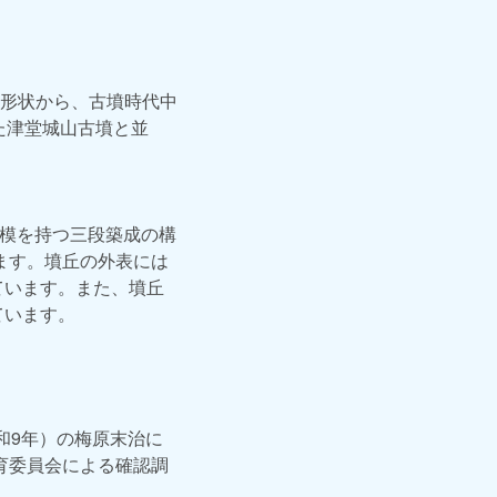
形状から、古墳時代中
た津堂城山古墳と並
規模を持つ三段築成の構
ます。墳丘の外表には
ています。また、墳丘
ています。
昭和9年）の梅原末治に
育委員会による確認調