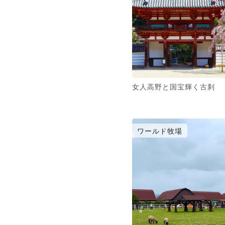
女人高野と国宝輝く古刹
ワールド牧場