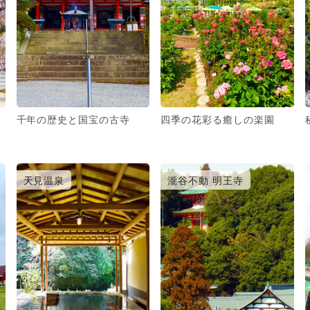
千年の歴史と国宝の古寺
四季の花彩る癒しの楽園
天見温泉
瀧谷不動 明王寺