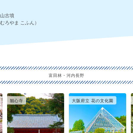
山古墳
むろやま こふん）
富田林・河内長野
観心寺
大阪府立 花の文化園