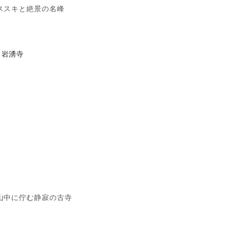
ススキと絶景の名峰
岩湧寺
山中に佇む静寂の古寺