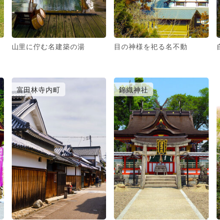
山里に佇む名建築の湯
目の神様を祀る名不動
富田林寺内町
錦織神社