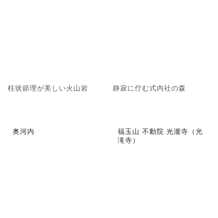
柱状節理が美しい火山岩
静寂に佇む式内社の森
奥河内
福玉山 不動院 光瀧寺（光
滝寺）