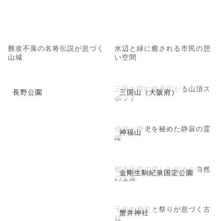
難攻不落の名将伝説が息づく
水辺と緑に癒される市民の憩
山城
い空間
三国を望む絶景広がる山頂ス
長野公園
三国山（大阪府）
ポット
信仰と歴史を秘めた静寂の霊
神福山
峰
都市近郊で楽しむ壮大な自然
金剛生駒紀泉国定公園
の宝庫
千年の歴史と祭りが息づく古
蟹井神社
社