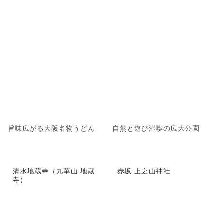
旨味広がる大阪名物うどん
自然と遊び満喫の広大公園
清水地蔵寺（九華山 地蔵
赤坂 上之山神社
寺）