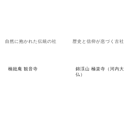
自然に抱かれた伝統の社
歴史と信仰が息づく古社
楠妣庵 観音寺
錦渓山 極楽寺（河内大
仏）