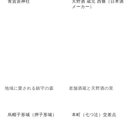
青賀原神社
天野酒 蔵元 西條（日本酒
メーカー）
地域に愛される鎮守の森
老舗酒蔵と天野酒の里
烏帽子形城（押子形城）
本町（七つ辻）交差点