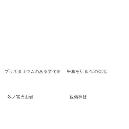
プラネタリウムのある文化館
平和を祈るPLの聖地
汐ノ宮火山岩
佐備神社