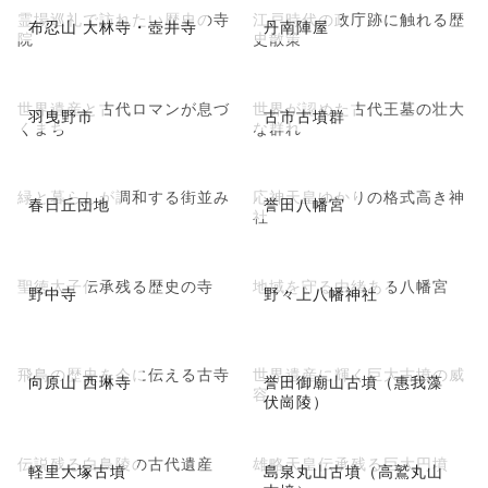
霊場巡礼で訪れたい歴史の寺
江戸時代の政庁跡に触れる歴
布忍山 大林寺・壺井寺
丹南陣屋
院
史散策
世界遺産と古代ロマンが息づ
世界が認めた古代王墓の壮大
羽曳野市
古市古墳群
くまち
な群れ
緑と暮らしが調和する街並み
応神天皇ゆかりの格式高き神
春日丘団地
誉田八幡宮
社
聖徳太子伝承残る歴史の寺
地域を守る由緒ある八幡宮
野中寺
野々上八幡神社
飛鳥の歴史を今に伝える古寺
世界遺産に輝く巨大古墳の威
向原山 西琳寺
誉田御廟山古墳（惠我藻
容
伏崗陵）
伝説残る白鳥陵の古代遺産
雄略天皇伝承残る巨大円墳
軽里大塚古墳
島泉丸山古墳（高鷲丸山