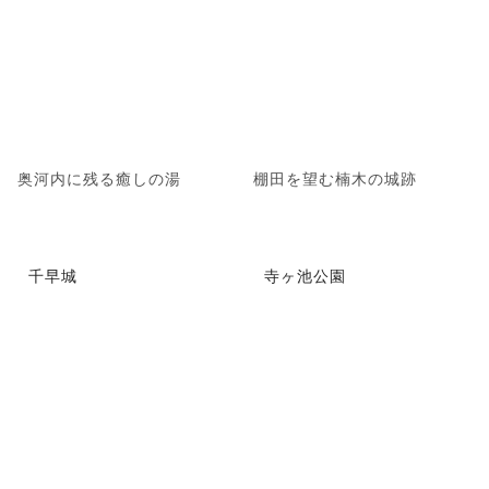
奥河内に残る癒しの湯
棚田を望む楠木の城跡
千早城
寺ヶ池公園