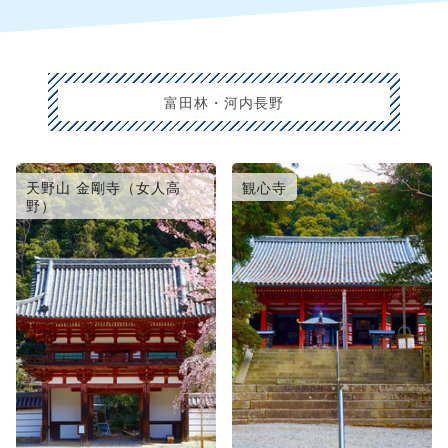
富田林・河内長野
天野山 金剛寺（女人高
観心寺
野）