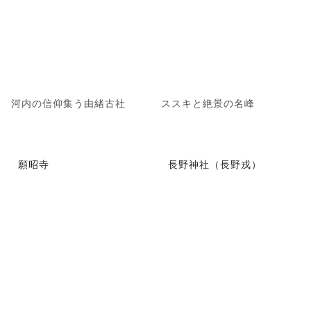
河内の信仰集う由緒古社
ススキと絶景の名峰
願昭寺
長野神社（長野戎）