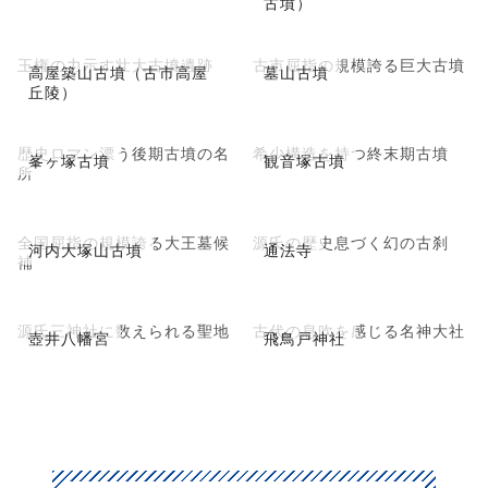
古墳）
王権の力示す壮大古墳遺跡
古市屈指の規模誇る巨大古墳
高屋築山古墳（古市高屋
墓山古墳
丘陵）
歴史ロマン漂う後期古墳の名
希少構造を持つ終末期古墳
峯ヶ塚古墳
観音塚古墳
所
全国屈指の規模誇る大王墓候
源氏の歴史息づく幻の古刹
河内大塚山古墳
通法寺
補
源氏三神社に数えられる聖地
古代の息吹を感じる名神大社
壺井八幡宮
飛鳥戸神社