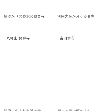
楠ゆかりの静寂の観音寺
河内大仏が見守る名刹
八幡山 興禅寺
富田林市
静寂に包まれた禅の寺
歴史と寺内町のまち