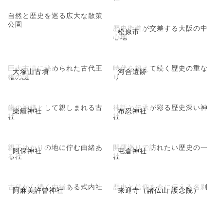
自然と歴史を巡る広大な散策
公園
歴史街道が交差する大阪の中
松原市
心地
巨大古墳に秘められた古代王
時代を超えて続く歴史の重な
大塚山古墳
河合遺跡
権の謎
り
歯の神様として親しまれる古
神話と伝承が彩る歴史深い神
柴籬神社
布忍神社
社
社
親王ゆかりの地に佇む由緒あ
開運巡りで訪れたい歴史の一
阿保神社
屯倉神社
る社
社
古代から続く由緒ある式内社
歴史と信仰を今に伝える名刹
阿麻美許曾神社
来迎寺（諸仏山 護念院）