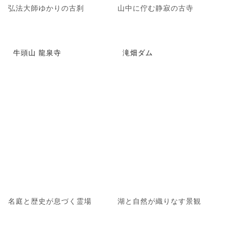
弘法大師ゆかりの古刹
山中に佇む静寂の古寺
牛頭山 龍泉寺
滝畑ダム
名庭と歴史が息づく霊場
湖と自然が織りなす景観