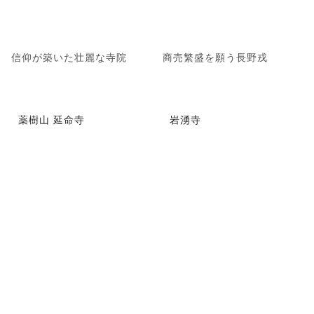
信仰が築いた壮麗な寺院
商売繁盛を願う長野戎
薬樹山 延命寺
岩湧寺