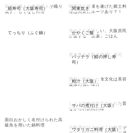
箱細工職人と寿司職人が織り
関西流の発展を遂げた郷土料
箱寿司（大阪寿司）
関東炊き
成す、もてなし料理
理は関東にルーツあり？！
冷めても美味しい、大阪庶民
てっちり（ふぐ鍋）
かやくご飯
が愛する「加薬」ごはん
昆布香る大阪名物押し寿司
バッテラ（鯖の押し寿
司）
酒処に根付いた食文化は美容
粕汁（大阪）
健康の強い味方
しょうゆ味で仕立てられた昔
サバの煮付け（大阪）
ながらの庶民の味
面白おかしく名付けられた高
級魚を用いた鍋料理
大阪湾のワタリガニは鮮度が
ワタリガニ料理（大阪）
違う！絶品のカニ料理に舌鼓