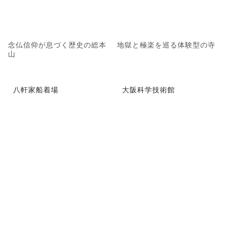
念仏信仰が息づく歴史の総本
地獄と極楽を巡る体験型の寺
山
八軒家船着場
大阪科学技術館