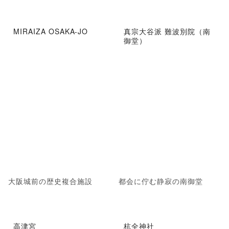
MIRAIZA OSAKA-JO
真宗大谷派 難波別院（南
御堂）
大阪城前の歴史複合施設
都会に佇む静寂の南御堂
高津宮
杭全神社