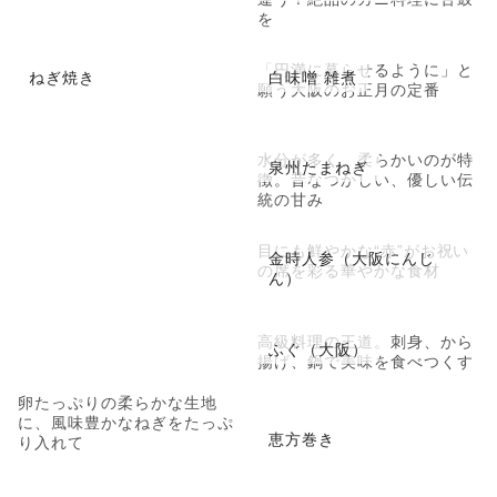
を
「円満に暮らせるように」と
ねぎ焼き
白味噌 雑煮
願う大阪のお正月の定番
水分が多く、柔らかいのが特
泉州たまねぎ
徴。昔なつかしい、優しい伝
統の甘み
目にも鮮やかな“赤”がお祝い
金時人参（大阪にんじ
の席を彩る華やかな食材
ん）
高級料理の王道。刺身、から
ふぐ（大阪）
揚げ、鍋で美味を食べつくす
卵たっぷりの柔らかな生地
に、風味豊かなねぎをたっぷ
恵方巻き
り入れて