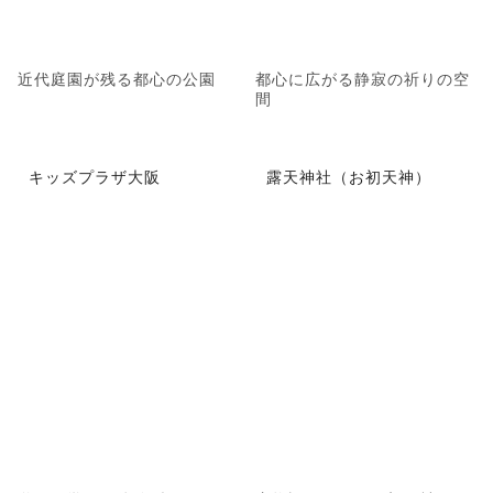
近代庭園が残る都心の公園
都心に広がる静寂の祈りの空
間
キッズプラザ大阪
露天神社（お初天神）