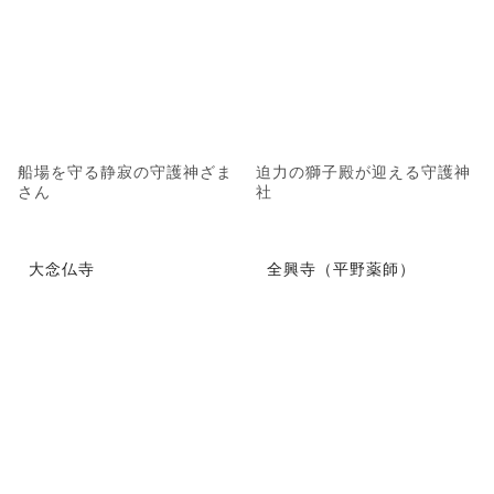
船場を守る静寂の守護神ざま
迫力の獅子殿が迎える守護神
さん
社
大念仏寺
全興寺（平野薬師）