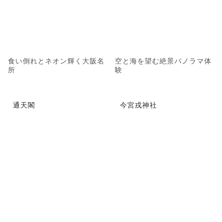
食い倒れとネオン輝く大阪名
空と海を望む絶景パノラマ体
所
験
通天閣
今宮戎神社