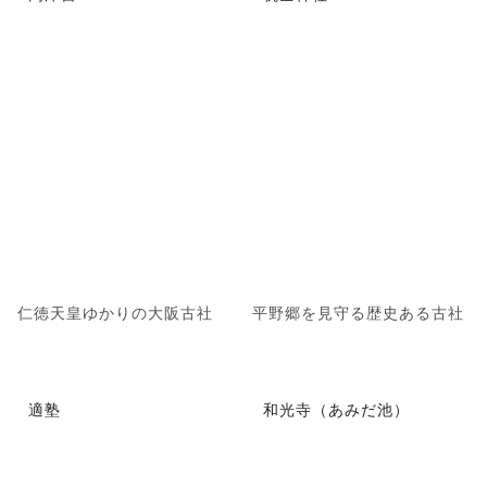
仁徳天皇ゆかりの大阪古社
平野郷を見守る歴史ある古社
適塾
和光寺（あみだ池）