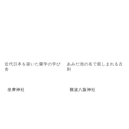
近代日本を築いた蘭学の学び
あみだ池の名で親しまれる古
舎
刹
坐摩神社
難波八阪神社