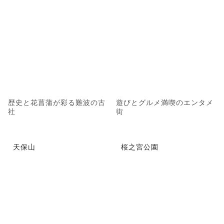
歴史と花菖蒲が彩る難波の古
遊びとグルメ満喫のエンタメ
社
街
天保山
桜之宮公園