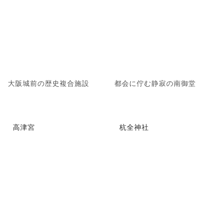
大阪城前の歴史複合施設
都会に佇む静寂の南御堂
高津宮
杭全神社