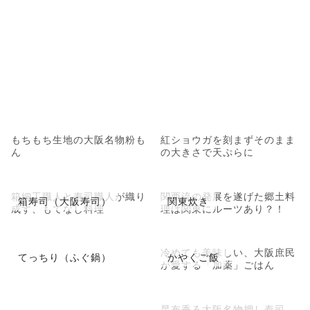
もちもち生地の大阪名物粉も
紅ショウガを刻まずそのまま
ん
の大きさで天ぷらに
箱細工職人と寿司職人が織り
関西流の発展を遂げた郷土料
箱寿司（大阪寿司）
関東炊き
成す、もてなし料理
理は関東にルーツあり？！
冷めても美味しい、大阪庶民
てっちり（ふぐ鍋）
かやくご飯
が愛する「加薬」ごはん
昆布香る大阪名物押し寿司