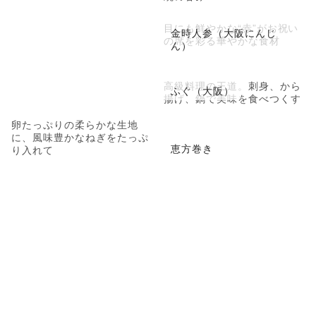
目にも鮮やかな“赤”がお祝い
金時人参（大阪にんじ
の席を彩る華やかな食材
ん）
高級料理の王道。刺身、から
ふぐ（大阪）
揚げ、鍋で美味を食べつくす
卵たっぷりの柔らかな生地
に、風味豊かなねぎをたっぷ
恵方巻き
り入れて