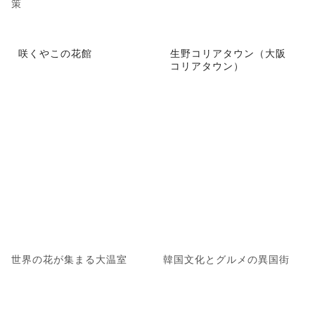
策
咲くやこの花館
生野コリアタウン（大阪
コリアタウン）
世界の花が集まる大温室
韓国文化とグルメの異国街