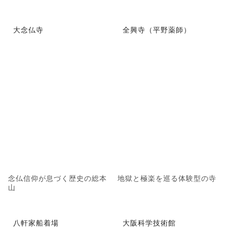
大念仏寺
全興寺（平野薬師）
念仏信仰が息づく歴史の総本
地獄と極楽を巡る体験型の寺
山
八軒家船着場
大阪科学技術館