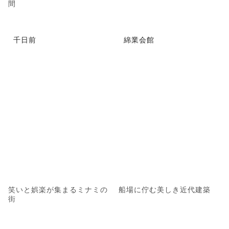
間
千日前
綿業会館
笑いと娯楽が集まるミナミの
船場に佇む美しき近代建築
街