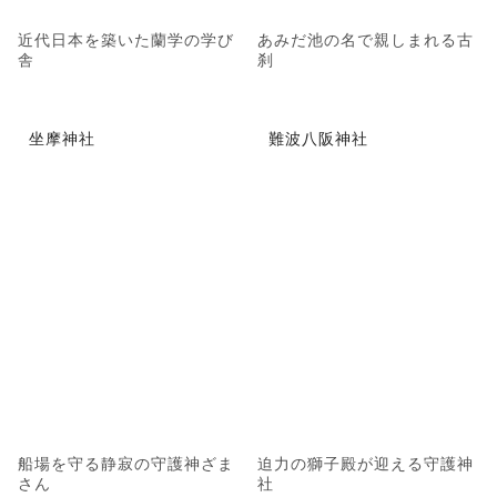
近代日本を築いた蘭学の学び
あみだ池の名で親しまれる古
舎
刹
坐摩神社
難波八阪神社
船場を守る静寂の守護神ざま
迫力の獅子殿が迎える守護神
さん
社