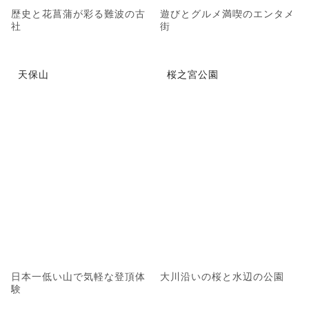
歴史と花菖蒲が彩る難波の古
遊びとグルメ満喫のエンタメ
社
街
天保山
桜之宮公園
日本一低い山で気軽な登頂体
大川沿いの桜と水辺の公園
験