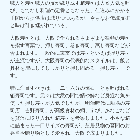
職人と寿司職人の技が織り成す箱寿司は大変人気を呼
び、もてなし料理の定番ともなった。仕込みにかかる
手間から提供店は減りつつあるが、今もなお伝統技術
と味は引き継がれている。
大阪寿司とは、大阪で作られるさまざまな種類の寿司
を指す言葉で、押し寿司、巻き寿司、蒸し寿司などが
含まれます。一般的に東京では寿司といえば握り寿司
が主流ですが、大阪寿司の代表的なスタイルは、飯と
具材を層にしてしっかりと押し固める「押し寿司」で
す。
特に注目すべきは、「二寸六分の懐石」とも呼ばれる
箱寿司です。元々は大衆の間で鯖や鯵など身近な魚を
使った押し寿司が人気でしたが、明治時代に船場の寿
司店「吉野寿司」が高級食材の鯛、えび、あなごなど
を贅沢に取り入れた箱寿司を考案しました。小さな箱
に詰まった一口サイズの寿司が、芝居見物の幕間のお
弁当や贈り物として愛され、大阪で広まりました。