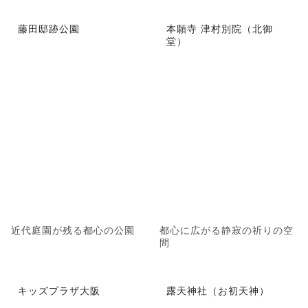
藤田邸跡公園
本願寺 津村別院（北御
堂）
近代庭園が残る都心の公園
都心に広がる静寂の祈りの空
間
キッズプラザ大阪
露天神社（お初天神）