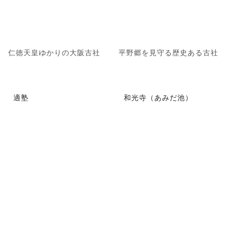
仁徳天皇ゆかりの大阪古社
平野郷を見守る歴史ある古社
適塾
和光寺（あみだ池）