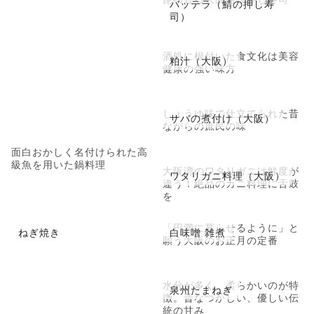
バッテラ（鯖の押し寿
司）
酒処に根付いた食文化は美容
粕汁（大阪）
健康の強い味方
しょうゆ味で仕立てられた昔
サバの煮付け（大阪）
ながらの庶民の味
面白おかしく名付けられた高
級魚を用いた鍋料理
大阪湾のワタリガニは鮮度が
ワタリガニ料理（大阪）
違う！絶品のカニ料理に舌鼓
を
「円満に暮らせるように」と
ねぎ焼き
白味噌 雑煮
願う大阪のお正月の定番
水分が多く、柔らかいのが特
泉州たまねぎ
徴。昔なつかしい、優しい伝
統の甘み