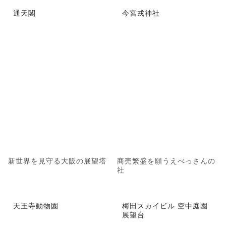
通天閣
今宮戎神社
新世界を見守る大阪の展望塔
商売繁盛を願うえべっさんの
社
天王寺動物園
梅田スカイビル 空中庭園
展望台