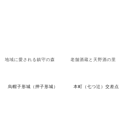
地域に愛される鎮守の森
老舗酒蔵と天野酒の里
烏帽子形城（押子形城）
本町（七つ辻）交差点