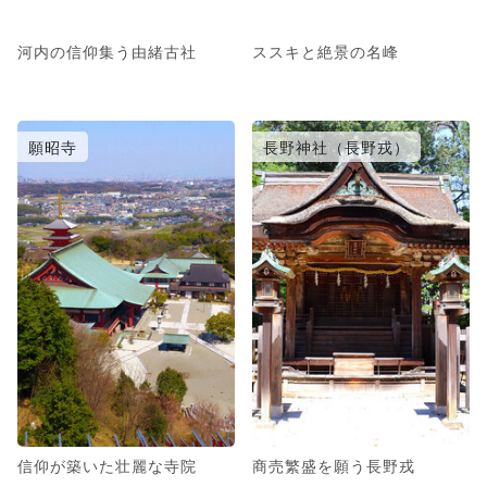
河内の信仰集う由緒古社
ススキと絶景の名峰
願昭寺
長野神社（長野戎）
信仰が築いた壮麗な寺院
商売繁盛を願う長野戎