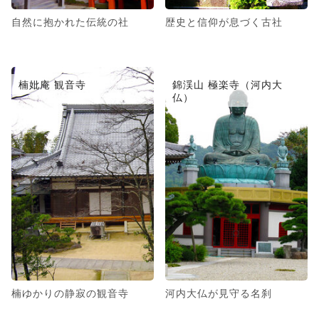
自然に抱かれた伝統の社
歴史と信仰が息づく古社
楠妣庵 観音寺
錦渓山 極楽寺（河内大
仏）
楠ゆかりの静寂の観音寺
河内大仏が見守る名刹