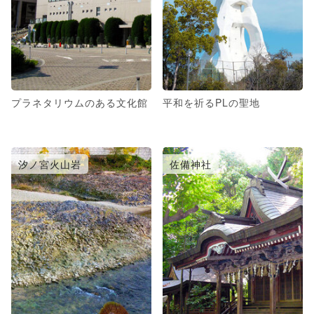
プラネタリウムのある文化館
平和を祈るPLの聖地
汐ノ宮火山岩
佐備神社