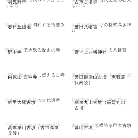
羽曳野市
古市古墳群
くまち
な群れ
緑と暮らしが調和する街並み
応神天皇ゆかりの格式高き神
春日丘団地
誉田八幡宮
社
聖徳太子伝承残る歴史の寺
地域を守る由緒ある八幡宮
野中寺
野々上八幡神社
飛鳥の歴史を今に伝える古寺
世界遺産に輝く巨大古墳の威
向原山 西琳寺
誉田御廟山古墳（惠我藻
容
伏崗陵）
伝説残る白鳥陵の古代遺産
雄略天皇伝承残る巨大円墳
軽里大塚古墳
島泉丸山古墳（高鷲丸山
古墳）
王権の力示す壮大古墳遺跡
古市屈指の規模誇る巨大古墳
高屋築山古墳（古市高屋
墓山古墳
丘陵）