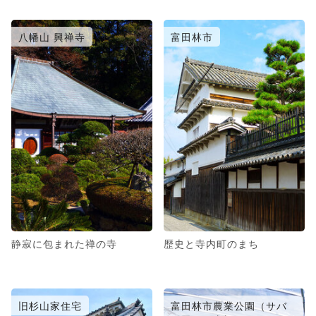
八幡山 興禅寺
富田林市
静寂に包まれた禅の寺
歴史と寺内町のまち
旧杉山家住宅
富田林市農業公園（サバ