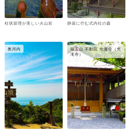
柱状節理が美しい火山岩
静寂に佇む式内社の森
奥河内
福玉山 不動院 光瀧寺（光
滝寺）