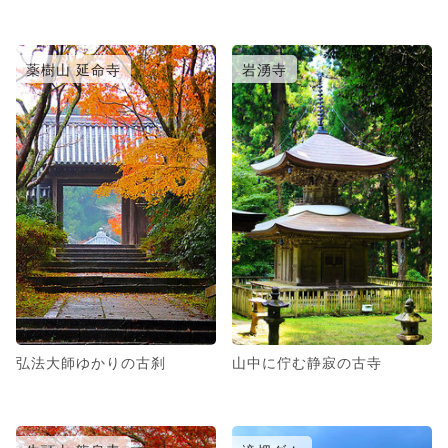
薬樹山 延命寺
岩湧寺
弘法大師ゆかりの古刹
山中に佇む静寂の古寺