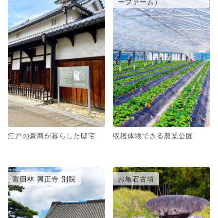
ーファーム）
江戸の豪商が暮らした邸宅
収穫体験できる農業公園
富田林 興正寺 別院
お亀石古墳