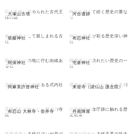
巨大古墳に秘められた古代王
時代を超えて続く歴史の重な
大塚山古墳
河合遺跡
権の謎
り
歯の神様として親しまれる古
神話と伝承が彩る歴史深い神
柴籬神社
布忍神社
社
社
親王ゆかりの地に佇む由緒あ
開運巡りで訪れたい歴史の一
阿保神社
屯倉神社
る社
社
古代から続く由緒ある式内社
歴史と信仰を今に伝える名刹
阿麻美許曾神社
来迎寺（諸仏山 護念院）
霊場巡礼で訪れたい歴史の寺
江戸時代の政庁跡に触れる歴
布忍山 大林寺・壺井寺
丹南陣屋
院
史散策
世界遺産と古代ロマンが息づ
世界が認めた古代王墓の壮大