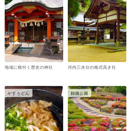
地域に根付く歴史の神社
河内三水分の格式高き社
かすうどん
錦織公園