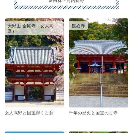
富田林・河内長野
天野山 金剛寺（女人高
観心寺
野）
女人高野と国宝輝く古刹
千年の歴史と国宝の古寺