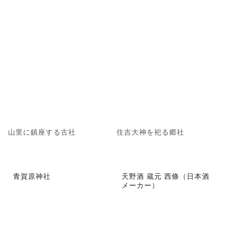
山里に鎮座する古社
住吉大神を祀る郷社
青賀原神社
天野酒 蔵元 西條（日本酒
メーカー）