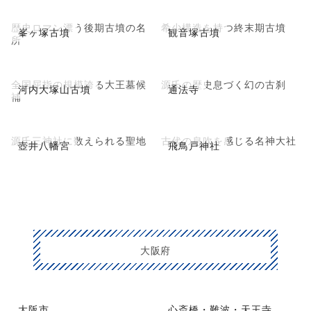
歴史ロマン漂う後期古墳の名
希少構造を持つ終末期古墳
峯ヶ塚古墳
観音塚古墳
所
全国屈指の規模誇る大王墓候
源氏の歴史息づく幻の古刹
河内大塚山古墳
通法寺
補
源氏三神社に数えられる聖地
古代の息吹を感じる名神大社
壺井八幡宮
飛鳥戸神社
大阪府
大阪市
心斎橋・難波・天王寺