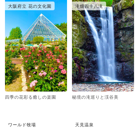
大阪府立 花の文化園
滝畑四十八滝
四季の花彩る癒しの楽園
秘境の滝巡りと渓谷美
ワールド牧場
天見温泉