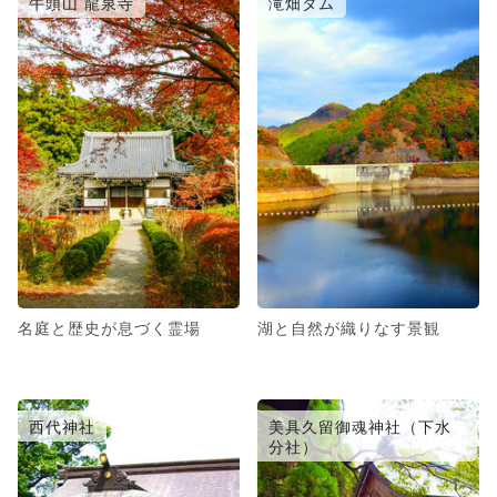
牛頭山 龍泉寺
滝畑ダム
名庭と歴史が息づく霊場
湖と自然が織りなす景観
西代神社
美具久留御魂神社（下水
分社）