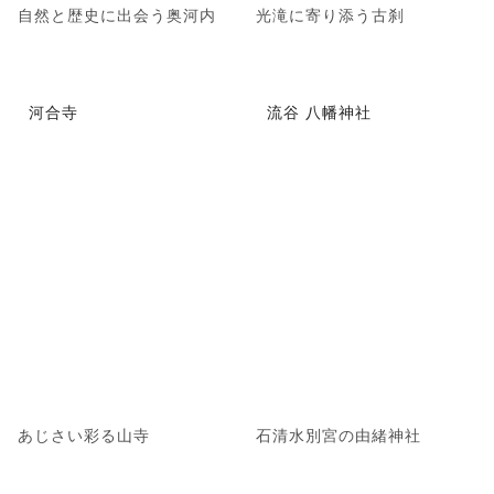
自然と歴史に出会う奥河内
光滝に寄り添う古刹
河合寺
流谷 八幡神社
あじさい彩る山寺
石清水別宮の由緒神社