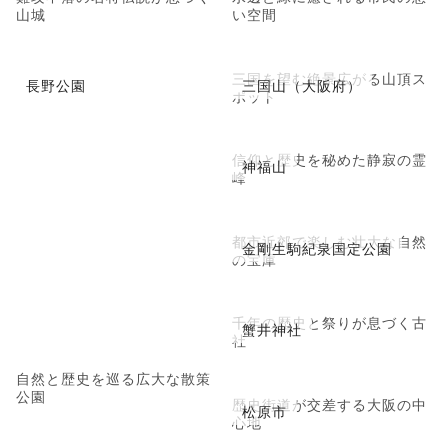
山城
い空間
三国を望む絶景広がる山頂ス
長野公園
三国山（大阪府）
ポット
信仰と歴史を秘めた静寂の霊
神福山
峰
都市近郊で楽しむ壮大な自然
金剛生駒紀泉国定公園
の宝庫
千年の歴史と祭りが息づく古
蟹井神社
社
自然と歴史を巡る広大な散策
公園
歴史街道が交差する大阪の中
松原市
心地