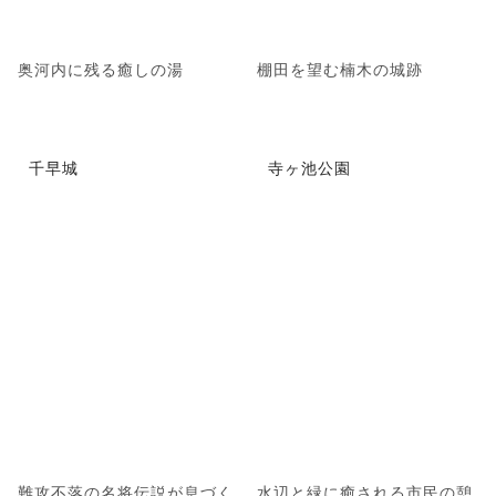
奥河内に残る癒しの湯
棚田を望む楠木の城跡
千早城
寺ヶ池公園
難攻不落の名将伝説が息づく
水辺と緑に癒される市民の憩