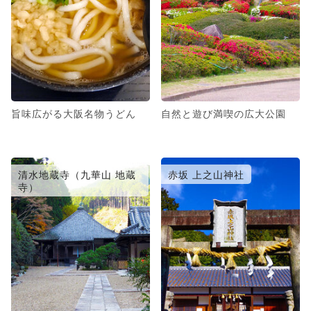
旨味広がる大阪名物うどん
自然と遊び満喫の広大公園
清水地蔵寺（九華山 地蔵
赤坂 上之山神社
寺）