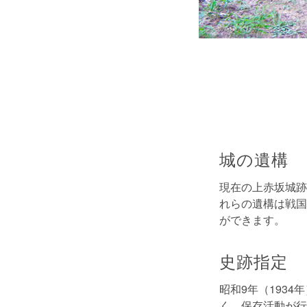
城の遺構
現在の上赤坂城跡
れらの遺構は戦国
ができます。
史跡指定
昭和9年（193
く、保存活動が行