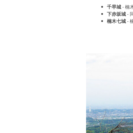
千早城
- 
下赤坂城
-
楠木七城
-