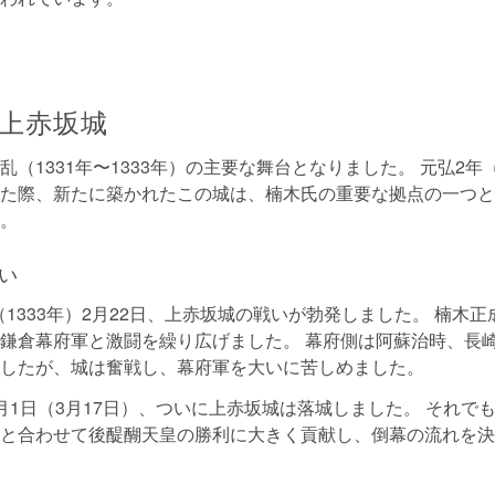
上赤坂城
（1331年〜1333年）の主要な舞台となりました。 元弘2年（
た際、新たに築かれたこの城は、楠木氏の重要な拠点の一つと
。
い
年（1333年）2月22日、上赤坂城の戦いが勃発しました。 楠木
鎌倉幕府軍と激闘を繰り広げました。 幕府側は阿蘇治時、長
したが、城は奮戦し、幕府軍を大いに苦しめました。
月1日（3月17日）、ついに上赤坂城は落城しました。 それで
と合わせて後醍醐天皇の勝利に大きく貢献し、倒幕の流れを決