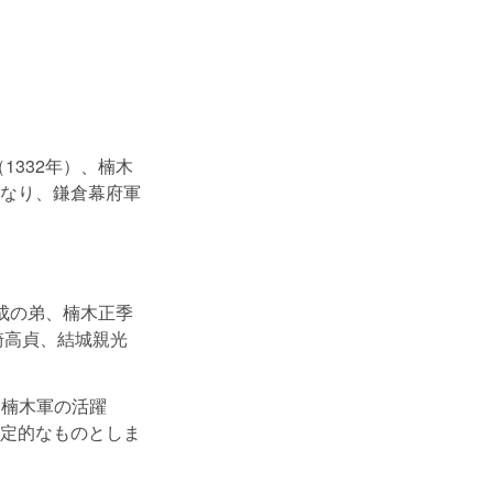
1332年）、楠木
なり、鎌倉幕府軍
正成の弟、楠木正季
崎高貞、結城親光
も楠木軍の活躍
定的なものとしま