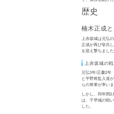
歴史
楠木正成と
上赤坂城は元弘の乱
正成が再び挙兵し
を迎え撃ちました
上赤坂城の戦
元弘3年/正慶2
と平野将監入道が
らの将軍が率いま
しかし、同年閏2
は、千早城の戦い
した。