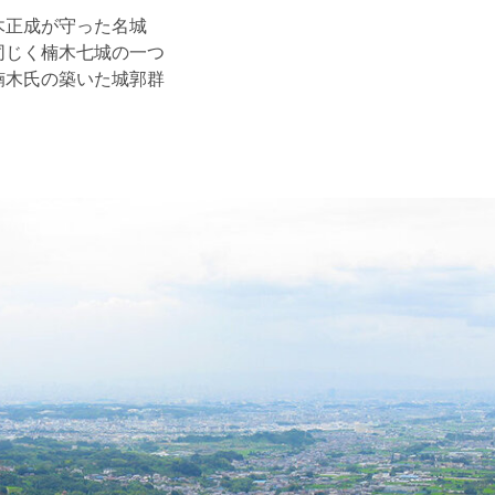
楠木正成が守った名城
 同じく楠木七城の一つ
 楠木氏の築いた城郭群