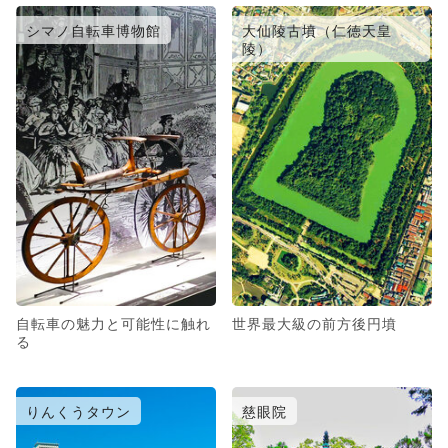
シマノ自転車博物館
大仙陵古墳（仁徳天皇
陵）
自転車の魅力と可能性に触れ
世界最大級の前方後円墳
る
りんくうタウン
慈眼院