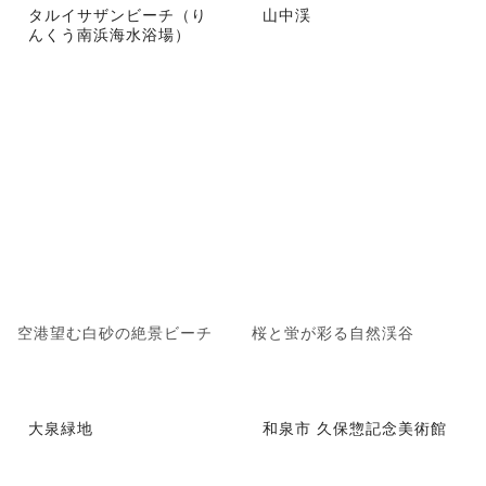
タルイサザンビーチ（り
山中渓
んくう南浜海水浴場）
空港望む白砂の絶景ビーチ
桜と蛍が彩る自然渓谷
大泉緑地
和泉市 久保惣記念美術館