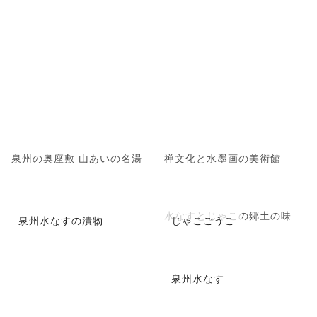
泉州の奥座敷 山あいの名湯
禅文化と水墨画の美術館
水なすとじゃこの郷土の味
泉州水なすの漬物
じゃこごうこ
泉州水なす