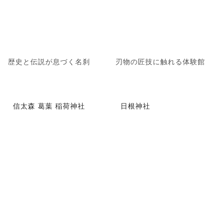
歴史と伝説が息づく名刹
刃物の匠技に触れる体験館
信太森 葛葉 稲荷神社
日根神社