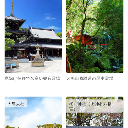
厄除け信仰で名高い観音霊場
犬鳴山修験道の歴史霊場
大鳥大社
桜井神社（上神谷八幡
宮）