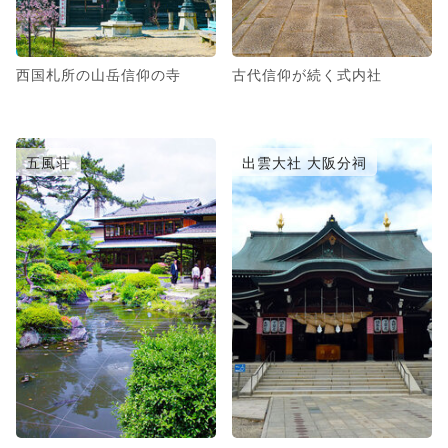
西国札所の山岳信仰の寺
古代信仰が続く式内社
五風荘
出雲大社 大阪分祠