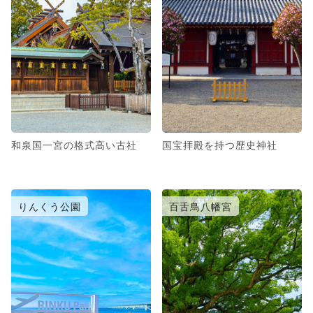
和泉国一宮の格式高い古社
国宝拝殿を持つ歴史神社
りんくう公園
百舌鳥八幡宮