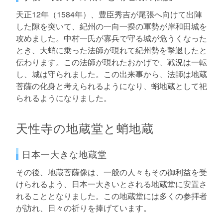
天正12年（1584年）、豊臣秀吉が尾張へ向けて出陣
した隙を突いて、紀州の一向一揆の軍勢が岸和田城を
攻めました。中村一氏が寡兵で守る城が危うくなった
とき、大蛸に乗った法師が現れて紀州勢を撃退したと
伝わります。この法師が現れたおかげで、戦況は一転
し、城は守られました。この出来事から、法師は地蔵
菩薩の化身と考えられるようになり、蛸地蔵として祀
られるようになりました。
天性寺の地蔵堂と蛸地蔵
日本一大きな地蔵堂
その後、地蔵菩薩像は、一般の人々もその御利益を受
けられるよう、日本一大きいとされる地蔵堂に安置さ
れることとなりました。この地蔵堂には多くの参拝者
が訪れ、日々の祈りを捧げています。