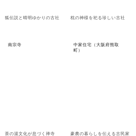
狐伝説と晴明ゆかりの古社
枕の神様を祀る珍しい古社
南宗寺
中家住宅（大阪府熊取
町）
茶の湯文化が息づく禅寺
豪農の暮らしを伝える古民家