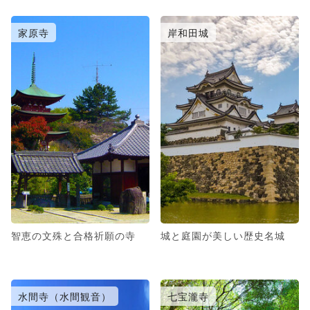
家原寺
岸和田城
智恵の文殊と合格祈願の寺
城と庭園が美しい歴史名城
水間寺（水間観音）
七宝瀧寺