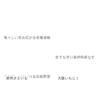
瑞々しい甘み広がる名物漬物
生でも甘い泉州特産なす
月見芋とも呼ばれる伝統野菜
泉州さといも
大阪いちじく