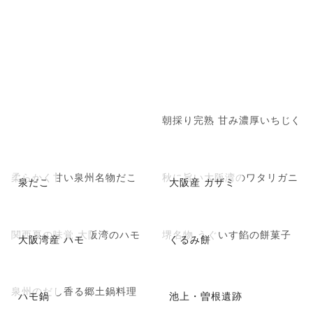
朝採り完熟 甘み濃厚いちじく
柔らかく甘い泉州名物だこ
秋に旨い大阪湾のワタリガニ
泉だこ
大阪産 ガザミ
関西夏の味覚 大阪湾のハモ
堺名物 うぐいす餡の餅菓子
大阪湾産 ハモ
くるみ餅
泉州のだし香る郷土鍋料理
ハモ鍋
池上・曽根遺跡