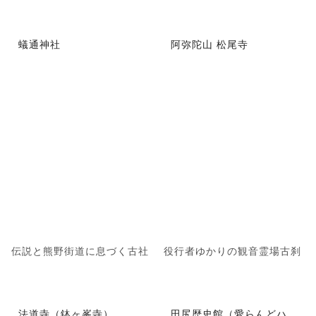
蟻通神社
阿弥陀山 松尾寺
伝説と熊野街道に息づく古社
役行者ゆかりの観音霊場古刹
法道寺（鉢ヶ峯寺）
田尻歴史館（愛らんどハ