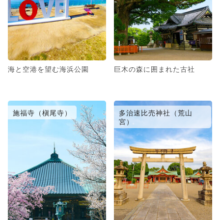
海と空港を望む海浜公園
巨木の森に囲まれた古社
施福寺（槇尾寺）
多治速比売神社（荒山
宮）