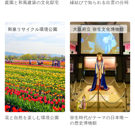
庭園と和風建築の文化邸宅
縁結びで知られる出雲の分祠
和泉リサイクル環境公園
大阪府立 弥生文化博物館
花と自然を楽しむ環境公園
弥生時代がテーマの日本唯一
の歴史博物館