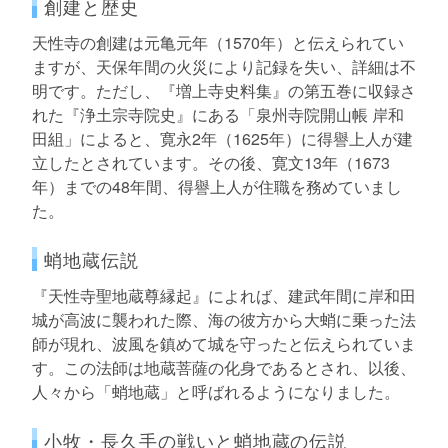
創建と歴史
天性寺の創建は元亀元年（1570年）と伝えられてい
ますが、天保年間の火災により記録を失い、詳細は不
明です。ただし、『増上寺史料集』の第五巻に収録さ
れた『浄土宗寺院史』にある「泉州寺院開山帳 岸和
田組」によると、寛永2年（1625年）に得譽上人が建
立したとされています。その後、寛文13年（1673
年）までの48年間、得譽上人が住職を務めていまし
た。
蛸地蔵伝説
『天性寺聖地蔵尊縁起』によれば、建武年間に岸和田
城が高波に襲われた際、海の彼方から大蛸に乗った法
師が現れ、波風を鎮めて城を守ったと伝えられていま
す。この法師は地蔵菩薩の化身であるとされ、以後、
人々から「蛸地蔵」と呼ばれるようになりました。
小牧・長久手の戦いと蛸地蔵の伝説