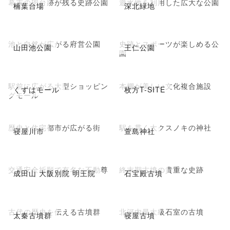
幕末の砲台跡が残る史跡公園
遊水地を利用した広大な公園
楠葉台場
深北緑地
池と自然が広がる府営公園
史跡とスポーツが楽しめる公
山田池公園
王仁公園
園
駅前に広がる大型ショッピン
本棚が美しい文化複合施設
くずはモール
枚方T-SITE
グモール
歴史と住宅都市が広がる街
駅を貫く大クスノキの神社
寝屋川市
萱島神社
交通安全祈願で有名な不動尊
終末期古墳の貴重な史跡
成田山 大阪別院 明王院
石宝殿古墳
古代の歴史を伝える古墳群
北河内最大級石室の古墳
太秦古墳群
寝屋古墳