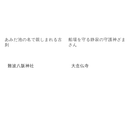
あみだ池の名で親しまれる古
船場を守る静寂の守護神ざま
刹
さん
難波八阪神社
大念仏寺