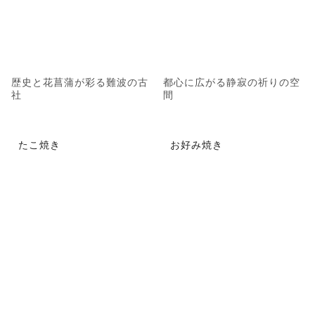
歴史と花菖蒲が彩る難波の古
都心に広がる静寂の祈りの空
社
間
たこ焼き
お好み焼き