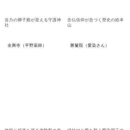
迫力の獅子殿が迎える守護神
念仏信仰が息づく歴史の総本
社
山
全興寺（平野薬師）
勝鬘院（愛染さん）