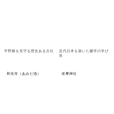
平野郷を見守る歴史ある古社
近代日本を築いた蘭学の学び
舎
和光寺（あみだ池）
坐摩神社