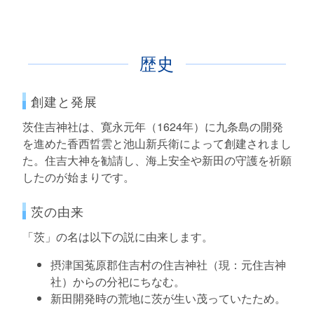
歴史
創建と発展
茨住吉神社は、寛永元年（1624年）に九条島の開発
を進めた香西晢雲と池山新兵衛によって創建されまし
た。住吉大神を勧請し、海上安全や新田の守護を祈願
したのが始まりです。
茨の由来
「茨」の名は以下の説に由来します。
摂津国菟原郡住吉村の住吉神社（現：元住吉神
社）からの分祀にちなむ。
新田開発時の荒地に茨が生い茂っていたため。