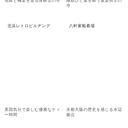
地獄と極楽を巡る体験型の寺
縁結びと愛を願う愛染明王の
寺
北浜レトロビルヂング
八軒家船着場
英国気分で楽しむ優雅なティ
水都大阪の歴史を感じる水辺
ー時間
拠点