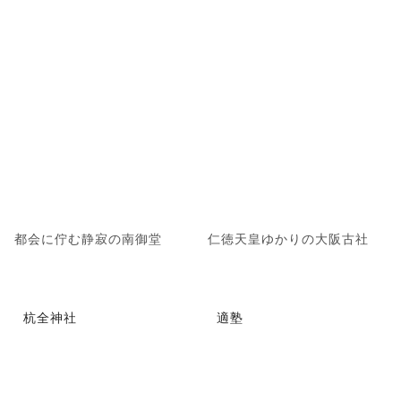
都会に佇む静寂の南御堂
仁徳天皇ゆかりの大阪古社
杭全神社
適塾