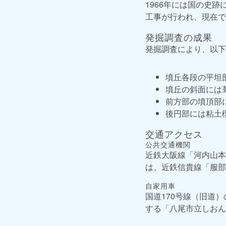
1966年には国の史跡
工事が行われ、現在で
発掘調査の成果
発掘調査により、以下
墳丘各段の平坦部
墳丘の斜面には
前方部の墳頂部
後円部には粘土
交通アクセス
公共交通機関
近鉄大阪線「河内山本
は、近鉄信貴線「服部川
自家用車
国道170号線（旧道
する「八尾市立しおん