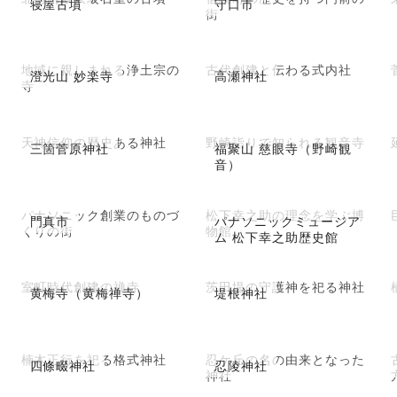
寝屋古墳
守口市
街
地域に親しまれる浄土宗の
古代創建と伝わる式内社
澄光山 妙楽寺
高瀬神社
寺
天神信仰の歴史ある神社
野崎詣りで知られる観音寺
三箇菅原神社
福聚山 慈眼寺（野崎観
音）
パナソニック創業のものづ
松下幸之助の理念を学ぶ博
門真市
パナソニックミュージア
くりの街
物館
ム 松下幸之助歴史館
室町時代創建の禅寺
茨田堤の守護神を祀る神社
黄梅寺（黄梅禅寺）
堤根神社
楠木正行を祀る格式神社
忍ケ丘の名の由来となった
四條畷神社
忍陵神社
神社