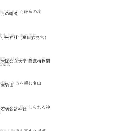
緑に包まれた静寂の滝
月の輪滝
北斗七星伝説の霊場
小松神社（星田妙見宮）
四季の植物に出会える学術
大阪公立大学 附属植物園
植物園
大阪と奈良を望む名山
生駒山
でんぼの神様で知られる神
石切劔箭神社
社
河内の歴史を支えた城跡