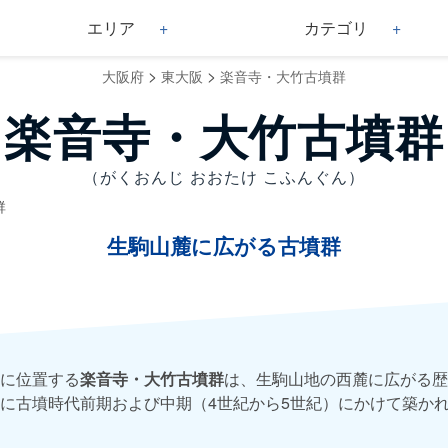
エリア
カテゴリ
>
>
大阪府
東大阪
楽音寺・大竹古墳群
楽音寺・大竹古墳群
（がくおんじ おおたけ こふんぐん）
群
生駒山麓に広がる古墳群
に位置する
楽音寺・大竹古墳群
は、生駒山地の西麓に広がる歴
に古墳時代前期および中期（4世紀から5世紀）にかけて築か