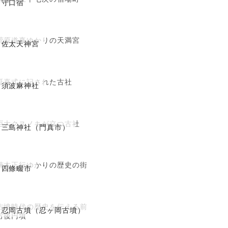
守口宿
菅原道真ゆかりの天満宮
佐太天神宮
延喜式に記された古社
須波麻神社
巨大クスノキが立つ古社
三島神社（門真市）
楠木正行ゆかりの歴史の街
四條畷市
古墳時代の歴史を伝える前
忍岡古墳（忍ヶ岡古墳）
方後円墳