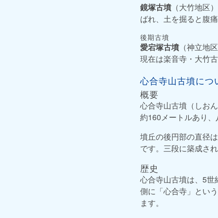
鏡塚古墳
（大竹地区）
ばれ、土を掘ると腹痛
後期古墳
愛宕塚古墳
（神立地区
現在は楽音寺・大竹古
心合寺山古墳につ
概要
心合寺山古墳（しおん
約160メートルあり
墳丘の後円部の直径は
です。三段に築成され
歴史
心合寺山古墳は、5世
側に「心合寺」という
ます。