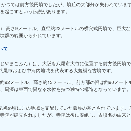
 かつては前方後円墳でしたが、墳丘の大部分が失われていま
を起こすという伝説があります。
） 高さ9メートル、直径約22メートルの横穴式円墳で、巨大
墳群の範囲から外れています。
いて
じやまこふん）は、大阪府八尾市大竹に位置する前方後円墳で
、八尾市および中河内地域を代表する大規模な古墳です。
約92メートル、高さ約13メートル、前方部の幅は約90メート
、周濠は東西で異なる水位を持つ独特の構造となっています。
紀初め頃にこの地域を支配していた豪族の墓とされています。
寺院が建立されましたが、寺院は後に廃絶し、古墳名の由来と