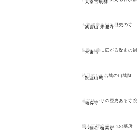
太秦古墳群
天筆如来を祀る歴史の寺
紫雲山 来迎寺
生駒山麓に広がる歴史の街
大東市
続日本100名城の山城跡
飯盛山城
蓮如ゆかりの歴史ある寺院
願得寺
楠木正行終焉の地の墓所
小楠公 御墓所