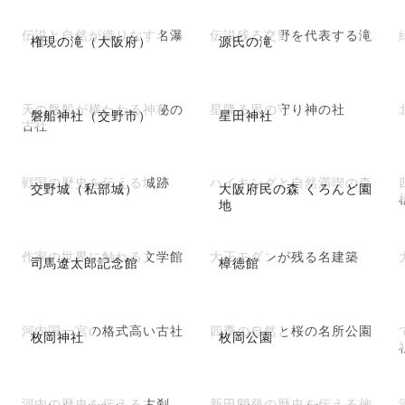
伝説と自然が織りなす名瀑
伝説残る交野を代表する滝
権現の滝（大阪府）
源氏の滝
天の磐船が横たわる神秘の
星降る里の守り神の社
磐船神社（交野市）
星田神社
古社
戦国の歴史を伝える城跡
ハイキングと自然満喫の森
交野城（私部城）
大阪府民の森 くろんど園
地
作家の世界に触れる文学館
大正モダンが残る名建築
司馬遼太郎記念館
樟徳館
河内国一宮の格式高い古社
四季の自然と桜の名所公園
枚岡神社
枚岡公園
河内の歴史を伝える古刹
新田開発の歴史を伝える施