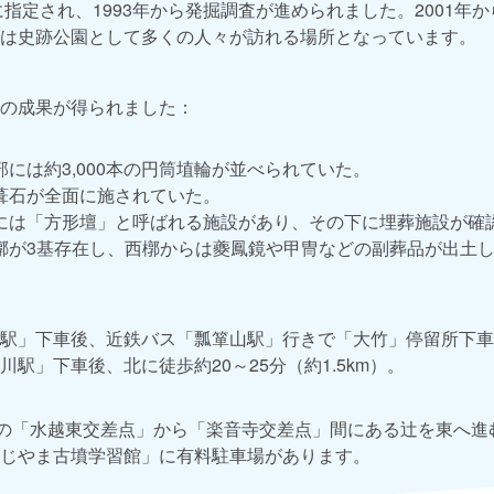
に指定され、1993年から発掘調査が進められました。2001年か
は史跡公園として多くの人々が訪れる場所となっています。
の成果が得られました：
には約3,000本の円筒埴輪が並べられていた。
葺石が全面に施されていた。
には「方形壇」と呼ばれる施設があり、その下に埋葬施設が確
槨が3基存在し、西槨からは夔鳳鏡や甲冑などの副葬品が出土
駅」下車後、近鉄バス「瓢箪山駅」行きで「大竹」停留所下車
駅」下車後、北に徒歩約20～25分（約1.5km）。
）の「水越東交差点」から「楽音寺交差点」間にある辻を東へ進
じやま古墳学習館」に有料駐車場があります。