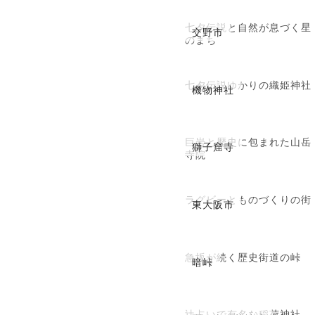
七夕伝説と自然が息づく星
交野市
のまち
七夕伝説ゆかりの織姫神社
機物神社
巨岩と歴史に包まれた山岳
獅子窟寺
寺院
ラグビーとものづくりの街
東大阪市
急坂が続く歴史街道の峠
暗峠
辻占いで有名な稲荷神社