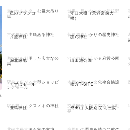
空中散歩を楽しむ巨大吊り
世界一長いなにわの伝統野
星のブランコ
守口大根（天満宮前大
橋
菜
根）
古代創建の由緒ある神社
菅原道真ゆかりの歴史神社
片埜神社
蹉跎神社
遊水地を利用した広大な公
池と自然が広がる府営公園
深北緑地
山田池公園
園
駅前に広がる大型ショッピ
本棚が美しい文化複合施設
くずはモール
枚方T-SITE
ングモール
地
駅を貫く大クスノキの神社
交通安全祈願で有名な不動
萱島神社
成田山 大阪別院 明王院
尊
北河内最大級石室の古墳
宿場町の歴史を持つ門前の