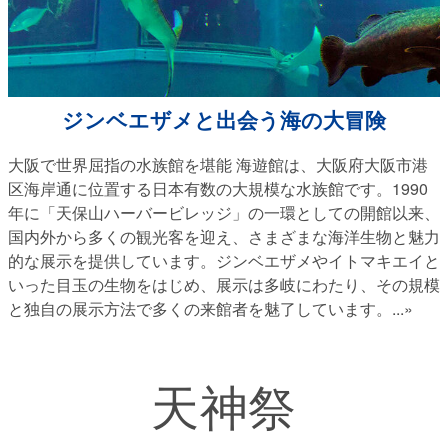
ジンベエザメと出会う海の大冒険
大阪で世界屈指の水族館を堪能 海遊館は、大阪府大阪市港
区海岸通に位置する日本有数の大規模な水族館です。1990
年に「天保山ハーバービレッジ」の一環としての開館以来、
国内外から多くの観光客を迎え、さまざまな海洋生物と魅力
的な展示を提供しています。ジンベエザメやイトマキエイと
いった目玉の生物をはじめ、展示は多岐にわたり、その規模
と独自の展示方法で多くの来館者を魅了しています。
...»
天神祭