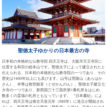
聖徳太子ゆかりの日本最古の寺
日本初の本格的な仏教寺院 四天王寺は、大阪市天王寺区に
位置する和宗の総本山です。聖徳太子によって建立されたと
伝えられる、日本初の本格的な仏教寺院の一つであり、その
歴史は1400年以上にも及びます。山号は荒陵山（あらはか
さん）、本尊は救世観音（ぐぜかんのん）。聖徳太子建立七
大寺の一つであり、新西国三十三箇所第1番札所をはじめ、
数多くの霊場の札所ともなっています。 『日本書紀』によ
れば、四天王寺は推古天皇元年（593年）に造立が開始され
ました。蘇我馬子の法興寺（飛鳥寺）と並び、日本における