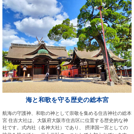
海と和歌を守る歴史の総本宮
航海の守護神、和歌の神として崇敬を集める住吉神社の総本
宮 住吉大社は、大阪府大阪市住吉区に位置する歴史的な神
社です。式内社（名神大社）であり、 摂津国一宮としての