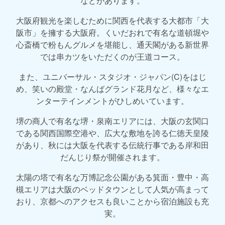
などがあります。
大阪府観光を楽しむために関西を代表する大都市「大
阪市」を擁する大阪府。くいだおれで有名な道頓堀や
心斎橋で粉もんグルメを堪能し、通天閣がある新世界
では串カツをいただくのが王道コース。
また、ユニバーサル・スタジオ・ジャパン(C)をはじ
め、笑いの殿堂・なんばグランド花月など、様々なエ
ンターテインメントがひしめいています。
堺の商人で有名な堺・泉南エリアには、大阪の玄関口
である関西国際空港や、広大な敷地を誇る仁徳天皇陵
があり、秋には大阪を代表する伝統行事である岸和田
だんじり祭が開催されます。
太陽の塔で有名な万博記念公園がある箕面・豊中・高
槻エリアは大阪のベッドタウンとして人気が高まって
おり、京都へのアクセスも良いことから宿泊施設も充
実。