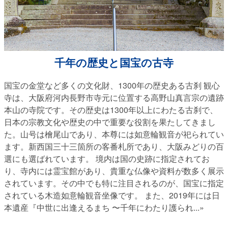
千年の歴史と国宝の古寺
国宝の金堂など多くの文化財、1300年の歴史ある古刹 観心
寺は、大阪府河内長野市寺元に位置する高野山真言宗の遺跡
本山の寺院です。その歴史は1300年以上にわたる古刹で、
日本の宗教文化や歴史の中で重要な役割を果たしてきまし
た。山号は檜尾山であり、本尊には如意輪観音が祀られてい
ます。新西国三十三箇所の客番札所であり、大阪みどりの百
選にも選ばれています。 境内は国の史跡に指定されてお
り、寺内には霊宝館があり、貴重な仏像や資料が数多く展示
されています。その中でも特に注目されるのが、国宝に指定
されている木造如意輪観音坐像です。 また、2019年には日
本遺産『中世に出逢えるまち 〜千年にわたり護られ
...»