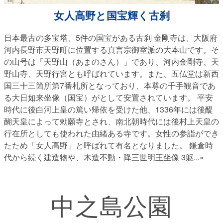
女人高野と国宝輝く古刹
日本最古の多宝塔、5件の国宝がある古刹 金剛寺は、大阪府
河内長野市天野町に位置する真言宗御室派の大本山です。そ
の山号は「天野山（あまのさん）」であり、河内金剛寺、天
野山寺、天野行宮とも呼ばれています。また、五仏堂は新西
国三十三箇所第7番札所となっており、本尊の千手観音であ
る大日如来坐像（国宝）がとして安置されています。 平安
時代に後白河上皇の篤い帰依を受けた他、1336年には後醍
醐天皇によって勅願寺とされ、南北朝時代には後村上天皇の
行在所としても使われた由緒ある寺です。女性の参詣ができ
たため「女人高野」と呼ばれて有名となりました。 鎌倉時
代から続く建造物や、木造不動・降三世明王坐像 3躯
...»
中之島公園