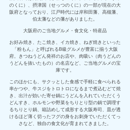
のくに）、摂津国（せっつのくに）の一部が現在の大
阪府となっており、江戸時代には岸和田藩、高槻藩、
伯太藩などの藩がありました。
大阪府のご当地グルメ・食文化・特産品
お好み焼き、たこ焼き、イカ焼き、ねぎ焼きといった
「粉もん」と呼ばれるB級グルメが豊富に揃う大阪
府。きつねうどん発祥のお店や、肉吸い（肉うどんの
うどんを抜いたもの）の名店など、ご当地グルメの宝
庫です。
このほかにも、サクッとした食感で手軽に食べられる
串かつや、牛スジをトロトロになるまで煮込むどて焼
き、出汁が効いた寄せ鍋にうどんを入れていただくう
どんすき、ホルモンや野菜をちりとり型の鍋で調理す
るちりとり鍋、箱詰めして成形する大阪寿司、皿が透
けるほど薄く切ったフグの身をお刺身でいただくてっ
さなど、独自の食文化が育まれてきました。