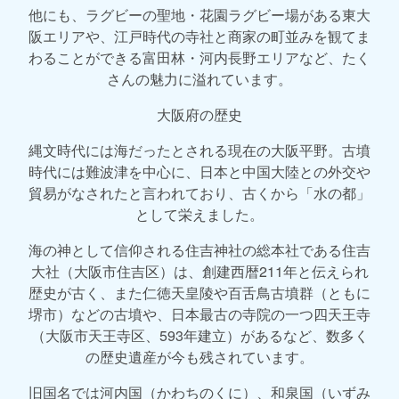
他にも、ラグビーの聖地・花園ラグビー場がある東大
阪エリアや、江戸時代の寺社と商家の町並みを観てま
わることができる富田林・河内長野エリアなど、たく
さんの魅力に溢れています。
大阪府の歴史
縄文時代には海だったとされる現在の大阪平野。古墳
時代には難波津を中心に、日本と中国大陸との外交や
貿易がなされたと言われており、古くから「水の都」
として栄えました。
海の神として信仰される住吉神社の総本社である住吉
大社（大阪市住吉区）は、創建西暦211年と伝えられ
歴史が古く、また仁徳天皇陵や百舌鳥古墳群（ともに
堺市）などの古墳や、日本最古の寺院の一つ四天王寺
（大阪市天王寺区、593年建立）があるなど、数多く
の歴史遺産が今も残されています。
旧国名では河内国（かわちのくに）、和泉国（いずみ